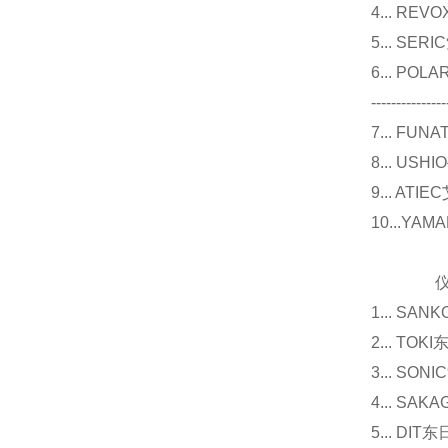
4... R
5... S
6... P
---------------
7... F
8... U
9... 
10...Y
仪器
1... 
2... T
3... 
4... S
5... D