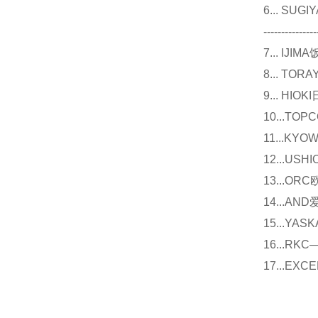
6... 
---------------
7... I
8... T
9... 
10...
11...
12...U
13...O
14...
15...Y
16...
17...E