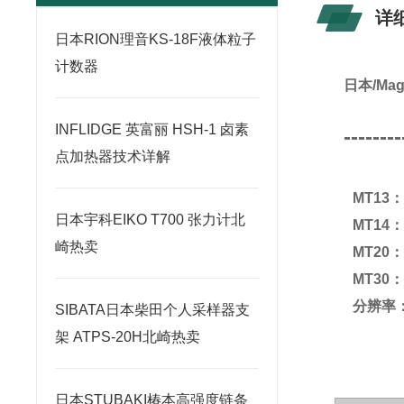
详
日本RION理音KS-18F液体粒子
计数器
日本/Ma
INFLIDGE 英富丽 HSH-1 卤素
--------
点加热器技术详解
MT13
日本宇科EIKO T700 张力计北
MT14
崎热卖
MT20
MT30
分辨率：1μ
SIBATA日本柴田个人采样器支
架 ATPS-20H北崎热卖
日本STUBAKI椿本高强度链条