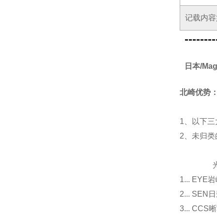
记载内容
--------
日本/Ma
北崎优势
1、以下三
2、未归
光源
1... E
2... 
3... 