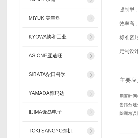
强制型
MIYUKI美幸辉
效率高
KYOWA协和工业
标准密
定制设
AS ONE亚速旺
SIBATA柴田科学
主要应
YAMADA雅玛达
用百叶网
齿筛分建
IIJIMA饭岛电子
除颗粒误
TOKI SANGYO东机