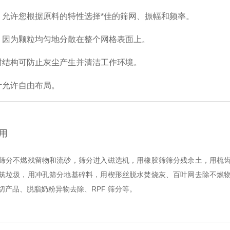
，允许您根据原料的特性选择*佳的筛网、振幅和频率。
，因为颗粒均匀地分散在整个网格表面上。
封结构可防止灰尘产生并清洁工作环境。
计允许自由布局。
用
筛分不燃残留物和流砂，筛分进入磁选机，用橡胶筛筛分残余土，用梳
筑垃圾，用冲孔筛分地基碎料，用楔形丝脱水焚烧灰、百叶网去除不燃
切产品、脱脂奶粉异物去除、RPF 筛分等。