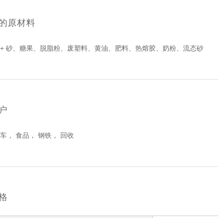
的原材料
 + 砂、糖果、脱脂粉、废塑料、黄油、肥料、热熔胶、奶粉、流态砂
户
车， 食品， 钢铁， 回收
格