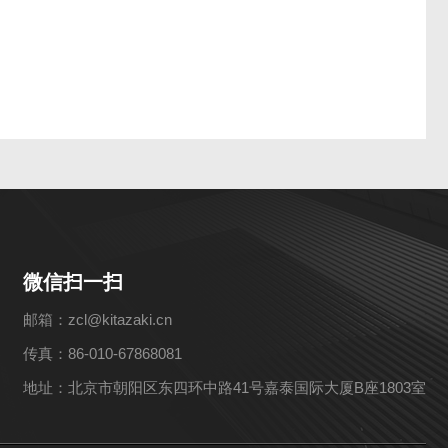
微信扫一扫
邮箱：zcl@kitazaki.cn
传真：86-010-67868081
地址：北京市朝阳区东四环中路41号嘉泰国际大厦B座1803室