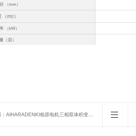
径 （mm）
 （m
）
2
率 （kW）
量（层）
篇：
AIHARADENKI相原电机三相双体积变压器北崎热卖