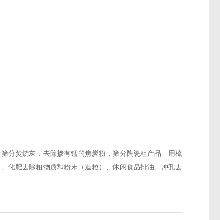
齿筛分焚烧灰，去除掺有锰的焦炭粉，筛分陶瓷粗产品，用梳
物、化肥去除粗物质和粉末（造粒）、休闲食品排油、冲孔去