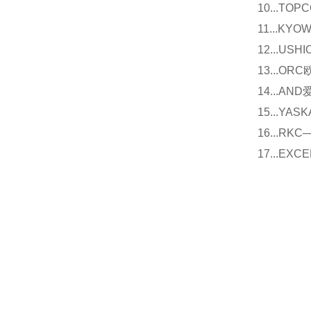
10...
11...
12...U
13...O
14...
15...Y
16...
17...E