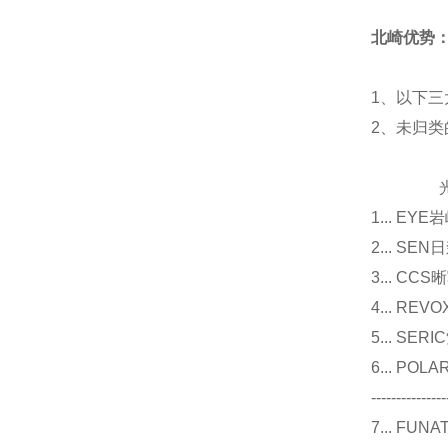
北崎优势
1、以下三
2、未归
光源
1... E
2... 
3... 
4... R
5... S
6... P
---------------
7... F