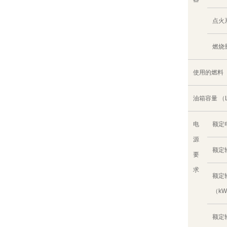
点火
燃烧量
使用的燃料
油箱容量 （
电
额定
源
额定
要
求
额定
（k
额定