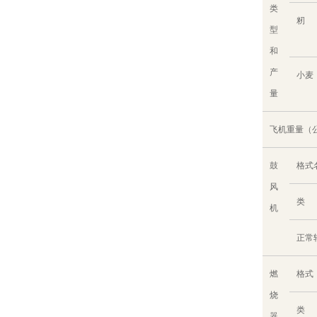
类
籾
型
和
产
小麦
量
飞机重量（
鼓
格式
风
类
机
正常转
燃
格式
烧
类
器