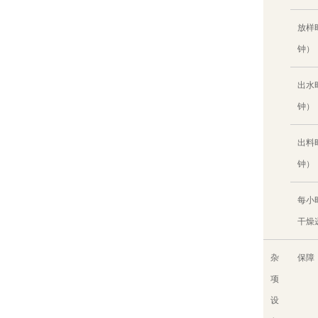
放样
钟）
出水
钟）
出料
钟）
每小
干燥
杂
保障
项
设