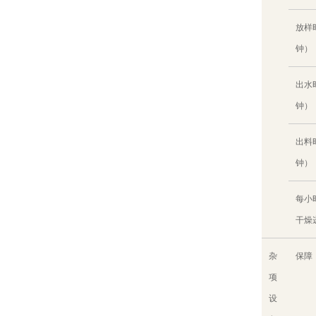
放样
钟）
出水
钟）
出料
钟）
每小
干燥
杂
保障
项
设