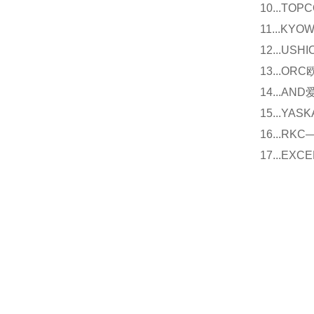
10...
11...
12...U
13...O
14...
15...Y
16...
17...E