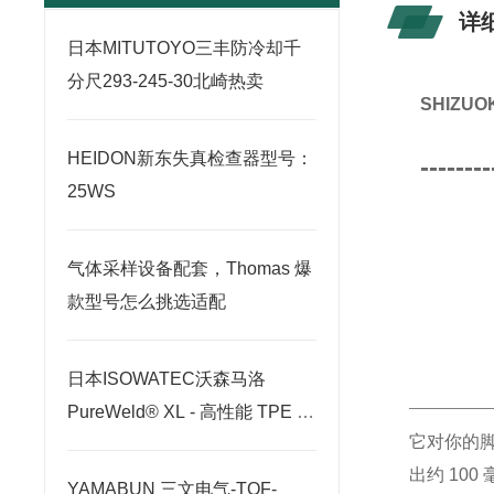
详
日本MITUTOYO三丰防冷却千
分尺293-245-30北崎热卖
SHIZ
HEIDON新东失真检查器型号：
--------
25WS
气体采样设备配套，Thomas 爆
款型号怎么挑选适配
日本ISOWATEC沃森马洛
PureWeld® XL - 高性能 TPE 软
它对你的
管北崎有售
出约 10
YAMABUN 三文电气-TOF-