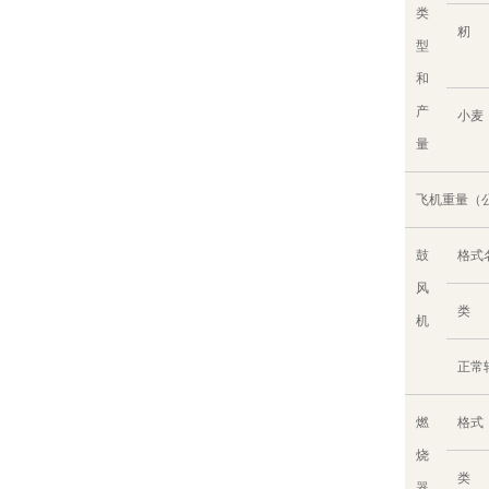
类
籾
型
和
产
小麦
量
飞机重量（
鼓
格式
风
类
机
正常转
燃
格式
烧
类
器