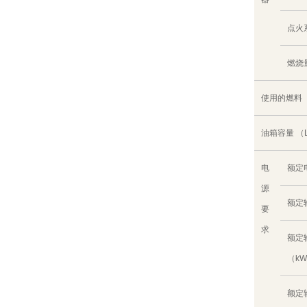
点火
燃烧量
使用的燃料
油箱容量 （
电
额定
源
额定
要
求
额定
（k
额定