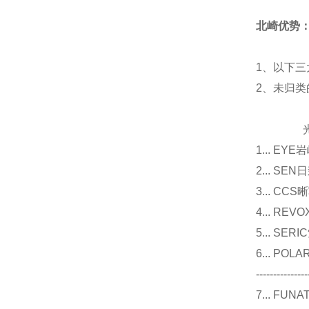
北崎优势
1、以下三
2、未归
光源
1... E
2... 
3... 
4... R
5... S
6... P
---------------
7... F