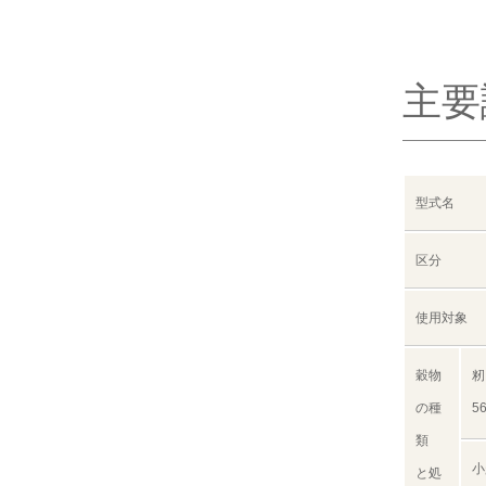
主要
型式名
区分
使用対象
穀物
籾
の種
5
類
小
と処