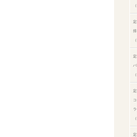
（
定
排
（
定
バ
（
定
コ
ラ
（
定