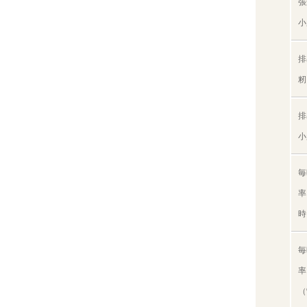
張
小
排
籾
排
小
毎
率
時
毎
率
（