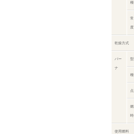
種
常
度
乾燥方式
バー
型
ナ
種
点
燃
時
使用燃料