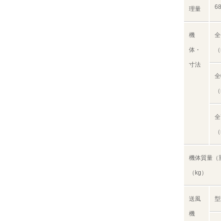
6
理量
機
全
体・
（
寸法
全
（
全
（
機体質量（
（kg）
送風
型
機