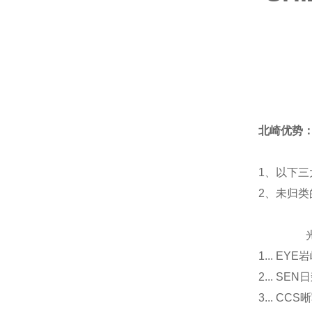
北崎优势
1、以下三
2、未归
光源
1... E
2... 
3... 