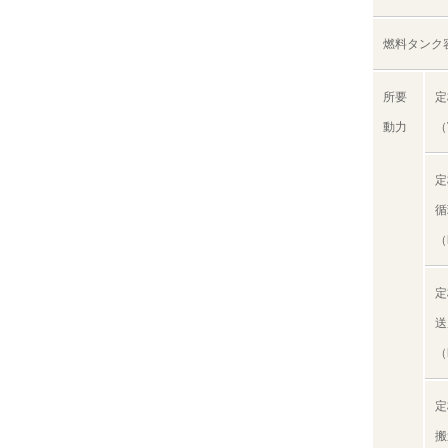
燃料タンク
所要
定
動力
（
定
循
（
定
送
（
定
搬