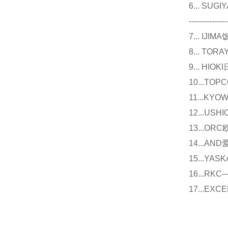
6... 
---------------
7... I
8... T
9... 
10...
11...
12...U
13...O
14...
15...Y
16...
17...E