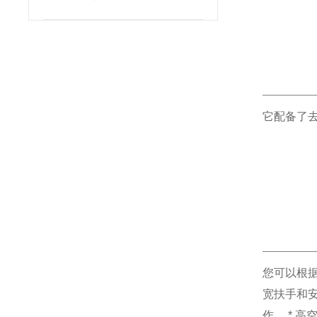
列
它配备了
您可以根据
宽扶手和
作。 * 