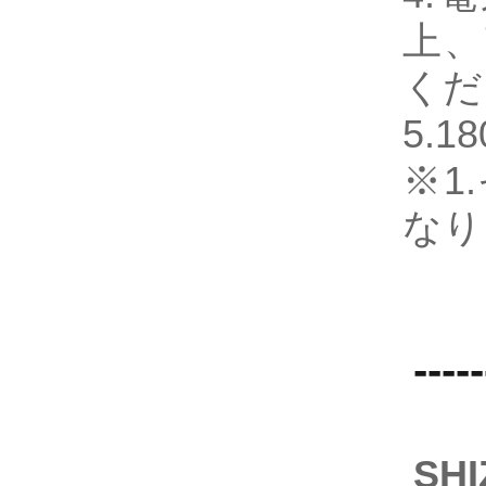
上、
くだ
5.
※1
なり
-----
SH