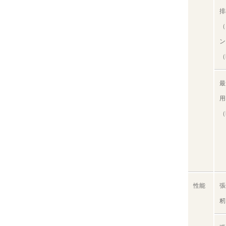
排
（
ン
（
最
用
（
性能
張
籾