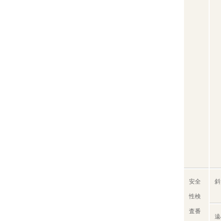
安全
斜
性検
査番
遠