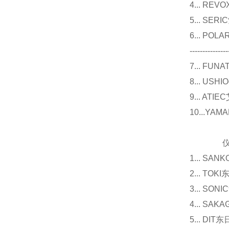
4... R
5... S
6... P
---------------
7... F
8... U
9... 
10...Y
仪器
1... 
2... T
3... 
4... S
5... D