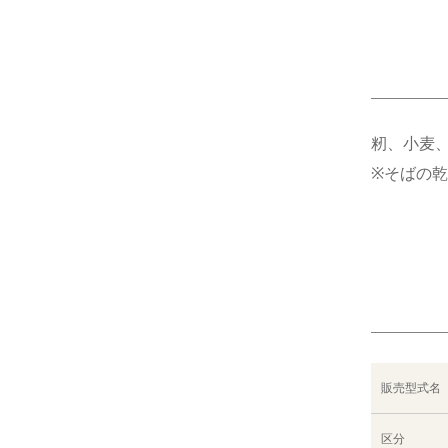
籾、小麦、
※そばの
販売型式名
区分