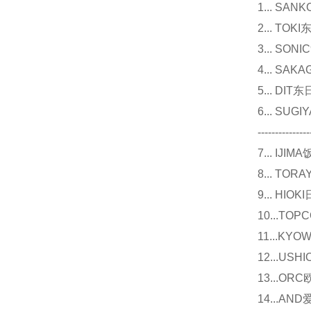
1... 
2... T
3... 
4... S
5... D
6... 
---------------
7... I
8... T
9... 
10...
11...
12...U
13...O
14...