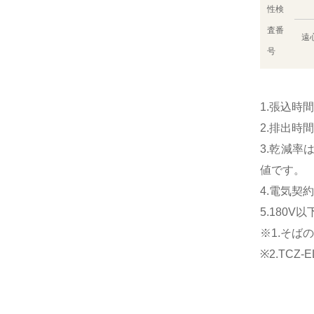
性検
査番
遠
号
1.張込時
2.排出時
3.乾減率
値です。
4.電気契
5.180
※1.そ
※2.TC