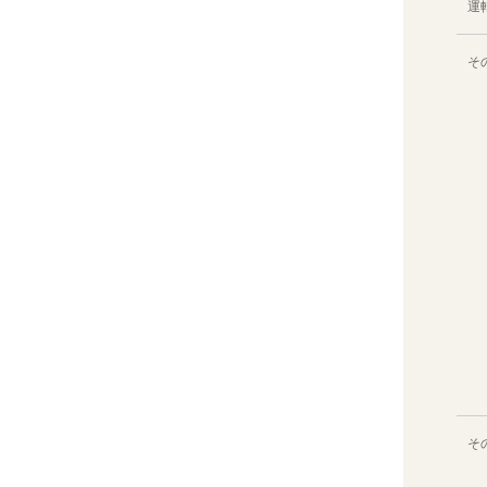
運
そ
そ