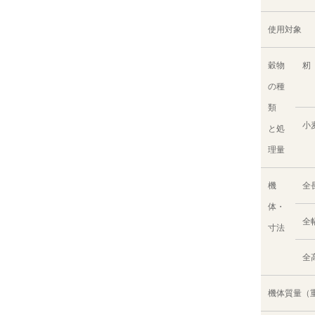
使用対象
穀物
籾（
の種
類
小麦
と処
理量
機
全
体・
全
寸法
全
機体質量（重