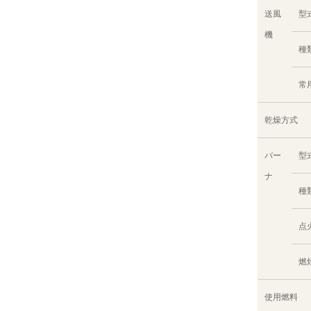
送風
型
機
種
常
乾燥方式
バー
型
ナ
種
点
燃
使用燃料