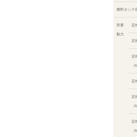
燃料タンク
所要
定
動力
定
定
（
定
定
（
定
（