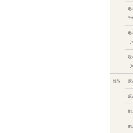
定
ラ
定
（
最
（
性能
張
張
排
排