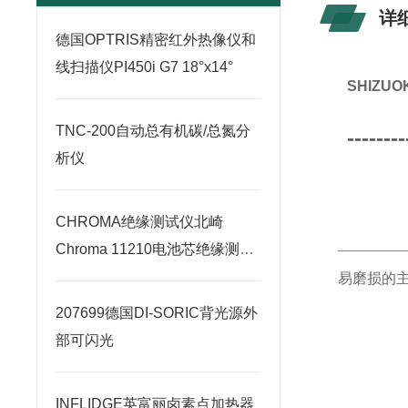
详
德国OPTRIS精密红外热像仪和
线扫描仪PI450i G7 18°x14°
SHIZ
TNC-200自动总有机碳/总氮分
--------
析仪
CHROMA绝缘测试仪北崎
Chroma 11210电池芯绝缘测试
器
易磨损的主
207699德国DI-SORIC背光源外
部可闪光
INFLIDGE英富丽卤素点加热器