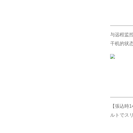
与远程监控
干机的状态
【張込時1
ルトでス