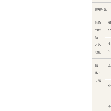
使用対象
穀物
籾
の種
5
類
小
と処
6
理量
機
全
体・
（
寸法
全
（
全