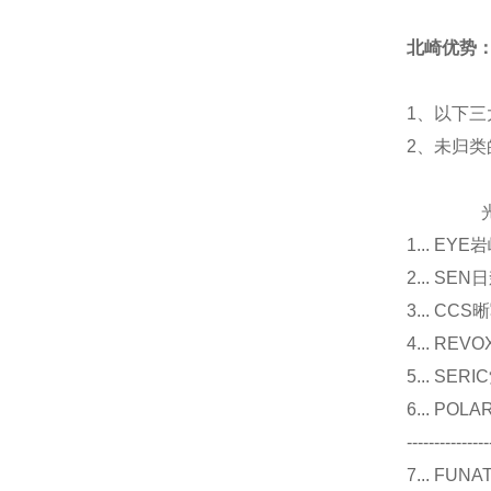
北崎优势
1、以下三
2、未归
光源
1... E
2... 
3... 
4... R
5... S
6... P
---------------
7... F