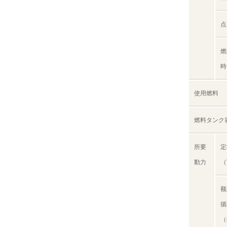
点
燃
時
使用燃料
燃料タンク
所要
定
動力
（
额
循
（