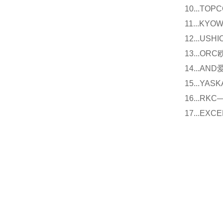
10...
11...
12...U
13...O
14...
15...Y
16...
17...E