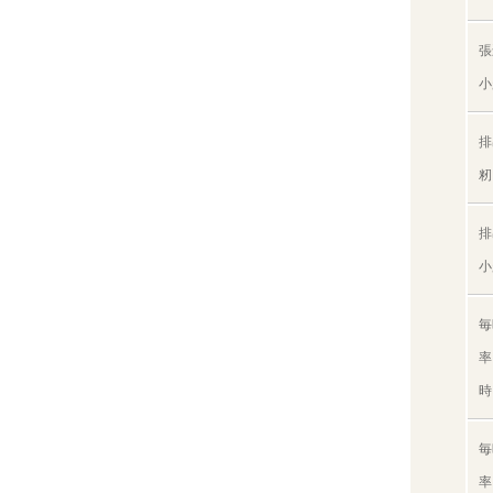
張
小
排
籾
排
小
毎
率
時
毎
率