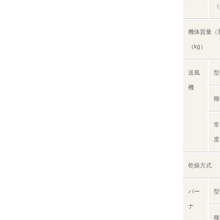
（
機体質量（
（kg）
送風
型
機
種
常
度
乾燥方式
バー
型
ナ
種