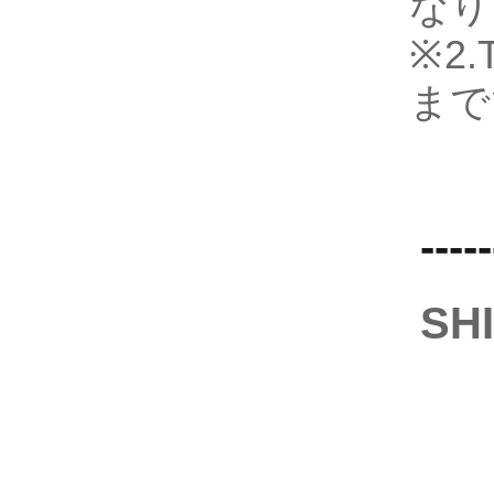
なり
※2
まで
-----
S