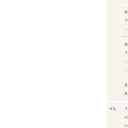
额
控
（
额
放
（
（
最
耗
性能
放
稻
钟