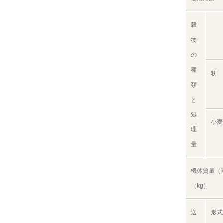
穀
物
の
種
籾
類
と
処
小麦
理
量
機体質量（
（kg）
送
形式