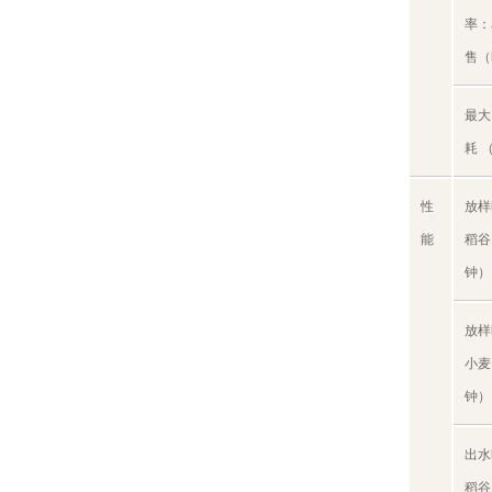
率：
售（
最大
耗 
性
放样
能
稻谷
钟）
放样
小麦
钟）
出水
稻谷