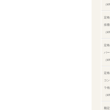
（k
定格
排塵
（k
定格
バー
（k
定格
コン
ラ他
（k
额定