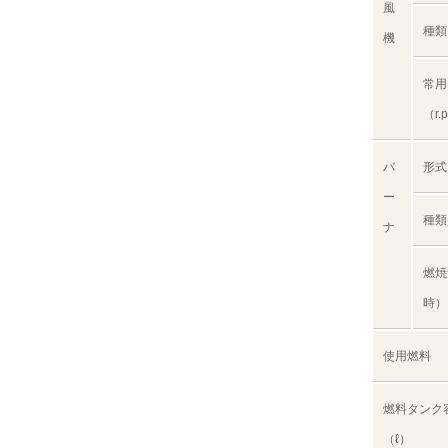
風
種類
機
常用
（r.
バ
形式
ー
種類
ナ
燃焼
時）
使用燃料
燃料タンク
（ℓ）