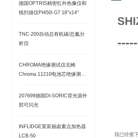
德国OPTRIS精密红外热像仪和
线扫描仪PI450i G7 18°x14°
SH
TNC-200自动总有机碳/总氮分
-----
析仪
CHROMA绝缘测试仪北崎
Chroma 11210电池芯绝缘测试
器
207699德国DI-SORIC背光源外
部可闪光
INFLIDGE英富丽卤素点加热器
我已经瘦下
LCB-50