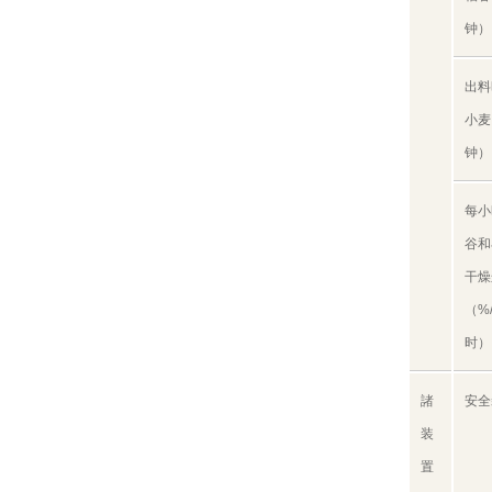
钟）
出料
小麦
钟）
每小
谷和
干燥
（%
时）
諸
安全
装
置