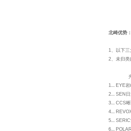
北崎优势
1、以下三
2、未归
光源
1... E
2... 
3... 
4... R
5... S
6... P