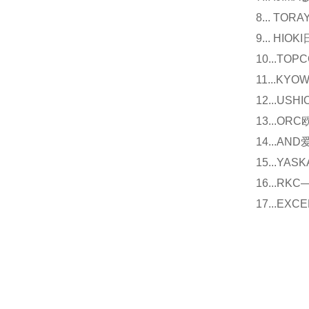
8... T
9... 
10...
11...
12...U
13...O
14...
15...Y
16...
17...E