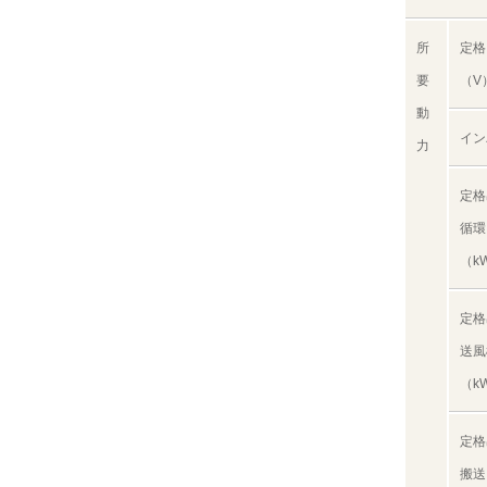
所
定格
要
（V
動
イン
力
定格
循環
（k
定格
送風
（k
定格
搬送