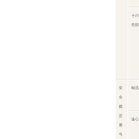
その
売部
安
軸流
全
鑑
定
遠心
番
号