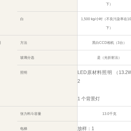
下）
白
1,500 kg/小时（不良污染率在1
下）
测
方法
黑白CCD相机（3台）
玻璃分选
是（光折射法）
LED原材料照明 （13.2W
照明
2
1 个背景灯
张力料斗容量
13.0千克
放样：1
电梯