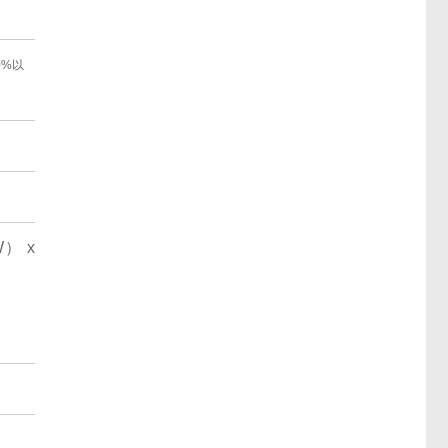
0%以
） x