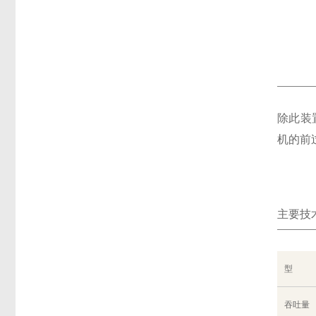
除此装
机的前
主要技
型
吞吐量