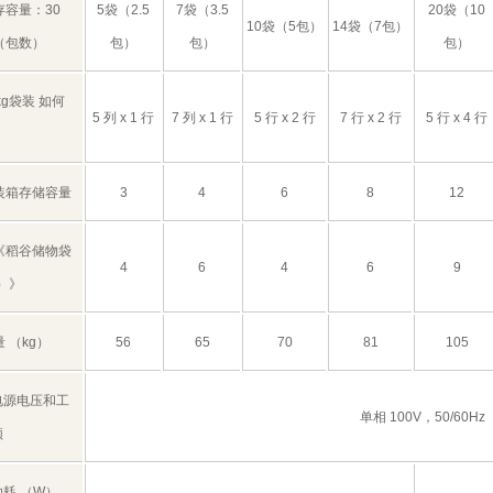
存容量：30
5袋（2.5
7袋（3.5
20袋（10
10袋（5包）
14袋（7包）
（包数）
包）
包）
包）
kg袋装 如何
5 列 x 1 行
7 列 x 1 行
5 行 x 2 行
7 行 x 2 行
5 行 x 4 行
装箱存储容量
3
4
6
8
12
《稻谷储物袋
4
6
4
6
9
g）》
 （kg）
56
65
70
81
105
电源电压和工
单相 100V，50/60Hz
频
功耗 （W）