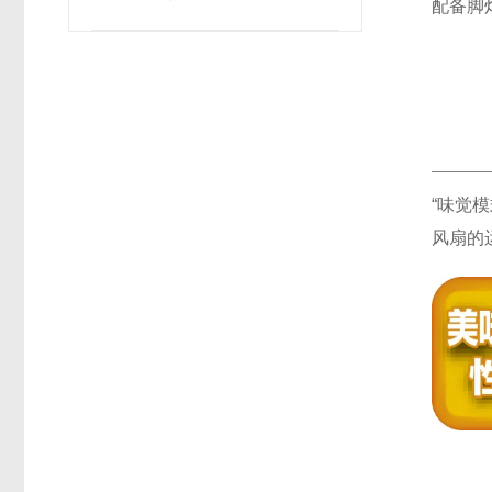
配备脚
列
“味觉
风扇的