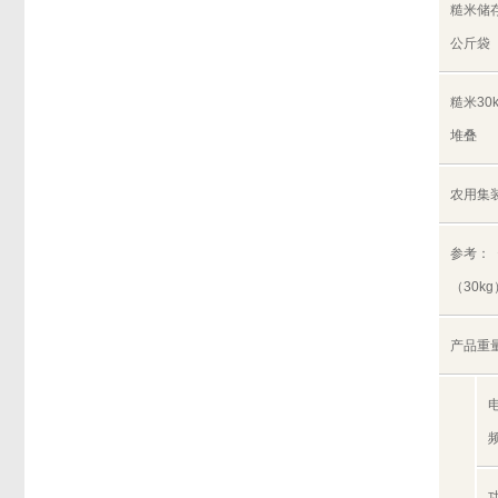
糙米储
公斤袋
糙米30
堆叠
农用集
参考：
（30k
产品重量