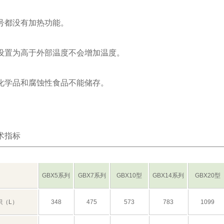
号都没有加热功能。
设置为高于外部温度不会增加温度。
化学品和腐蚀性食品不能储存。
术指标
GBX5系列
GBX7系列
GBX10型
GBX14系列
GBX20型
积（L）
348
475
573
783
1099