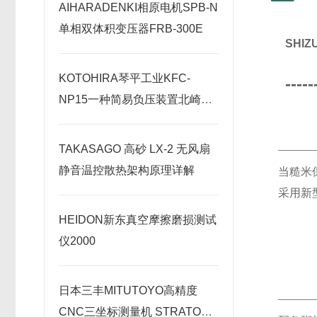
AIHARADENKI相原电机SPB-N
单相双体积变压器FRB-300E
SHI
KOTOHIRA琴平工业KFC-
-----
NP15一种简易负压装置北崎热
卖
TAKASAGO 高砂 LX-2 无风扇
静音温控散热架构原理详解
当糙米
采用新
HEIDON新东真空摩擦磨损测试
仪2000
日本三丰MITUTOYO高精度
CNC三坐标测量机 STRATO系