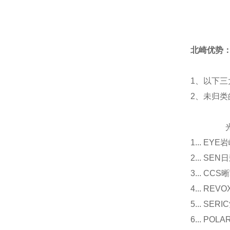
北崎优势
1、以下三
2、未归
光源
1... E
2... 
3... 
4... R
5... S
6... P