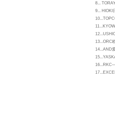
8... T
9... 
10...
11...
12...U
13...O
14...
15...Y
16...
17...E