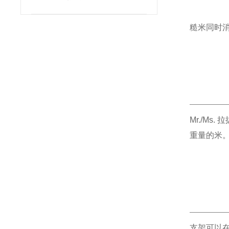
列
糙米同时消
Mr./Ms
重量的米
支架可以在 