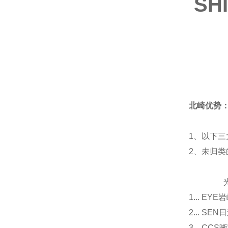
S
北崎优势
1、以下三
2、未归
光源
1... E
2... 
3... 