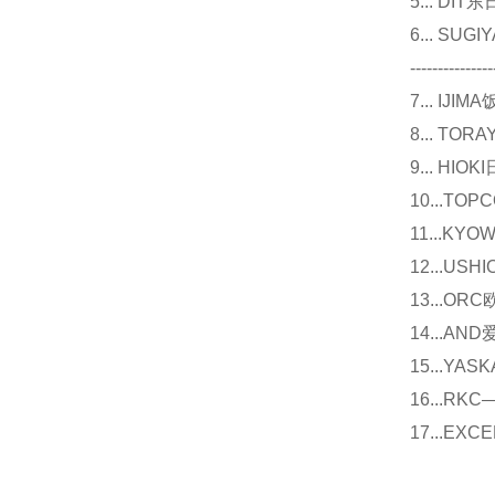
5... D
6... 
---------------
7... I
8... T
9... 
10...
11...
12...U
13...O
14...
15...Y
16...
17...E