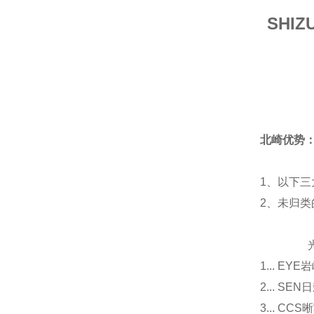
SHI
北崎优势
1、以下三
2、未归
光源
1... E
2... 
3... 