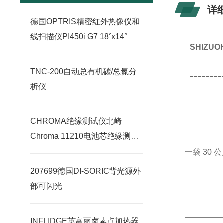
详
德国OPTRIS精密红外热像仪和
线扫描仪PI450i G7 18°x14°
SHIZ
TNC-200自动总有机碳/总氮分
--------
析仪
CHROMA绝缘测试仪北崎
Chroma 11210电池芯绝缘测试
器
一袋 30
207699德国DI-SORIC背光源外
部可闪光
INFLIDGE英富丽卤素点加热器