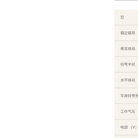
型
额定载荷 
垂直移动 
转弯半径 
水平移动 
车身转弯角
工作气压 （
电源 （V