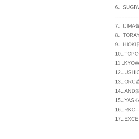
6... 
---------------
7... I
8... T
9... 
10...
11...
12...U
13...O
14...
15...Y
16...
17...E