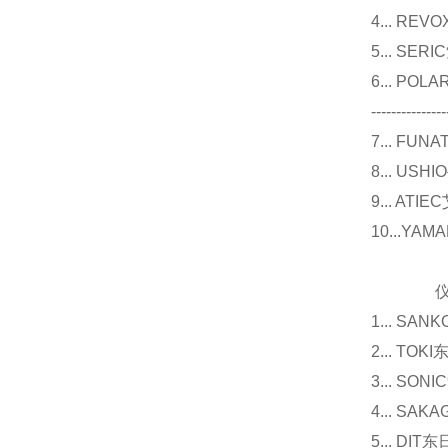
4... R
5... S
6... P
---------------
7... F
8... U
9... 
10...Y
仪器
1... 
2... T
3... 
4... S
5... D