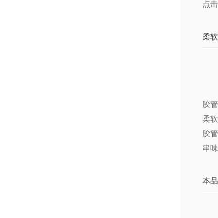
点
柔
胶管
柔软
胶
串味
本