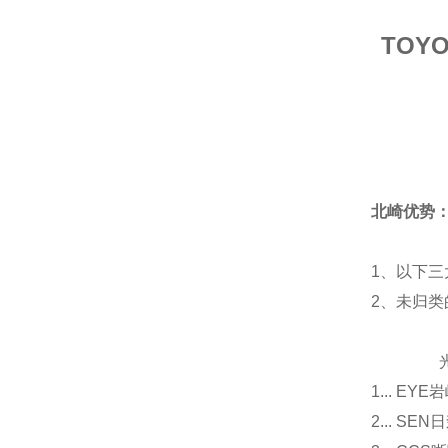
TOY
北崎优势
1、以下三
2、未归
光源
1... E
2... 