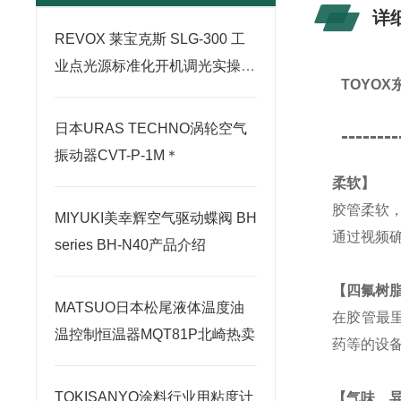
详
REVOX 莱宝克斯 SLG-300 工
业点光源标准化开机调光实操使
TOYO
用指南
日本URAS TECHNO涡轮空气
--------
振动器CVT-P-1M＊
柔软】
胶管柔软
MIYUKI美幸辉空气驱动蝶阀 BH
通过视频
series BH-N40产品介绍
【四氟树
MATSUO日本松尾液体温度油
在胶管最
温控制恒温器MQT81P北崎热卖
药等的设
TOKISANYO涂料行业用粘度计
【气味、