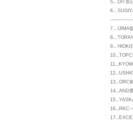
5... D
6... 
---------------
7... I
8... T
9... 
10...
11...
12...U
13...O
14...
15...Y
16...
17...E