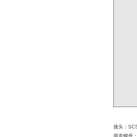
接头：SCS13
圆盖螺母：S