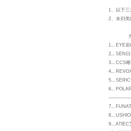
1、以下三
2、未归
光源
1... E
2... 
3... 
4... R
5... S
6... P
---------------
7... F
8... U
9... 