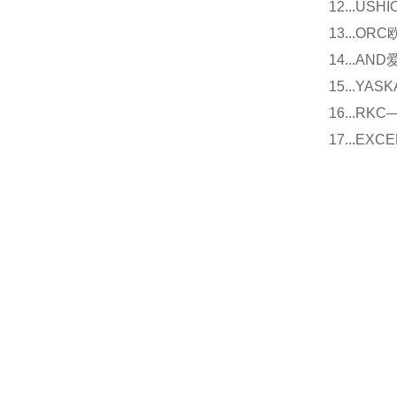
12...U
13...O
14...
15...Y
16...
17...E