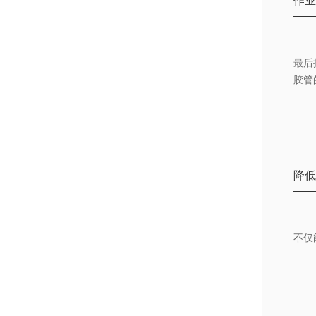
作
最后
胶管
降
不仅