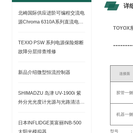
详
北崎国际供应进阶可编程交流电
源Chroma 6310A系列直流电子
TOYO
负载
TEXIO PSW 系列电源保险熔断
--------
故障分层排查维修
新品介绍微型恒流控制器
连接面
胶管一
SHIMADZU 岛津 UV-1900i 紫
外分光光度计光源与光路清洁保
养技巧
机器一
日本INFLIDGE英富丽INB-500
型号
太阳光模拟器