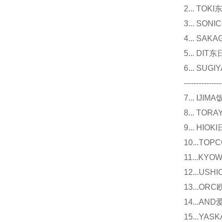
2... T
3... 
4... S
5... D
6... 
---------------
7... I
8... T
9... 
10...
11...
12...U
13...O
14...
15...Y