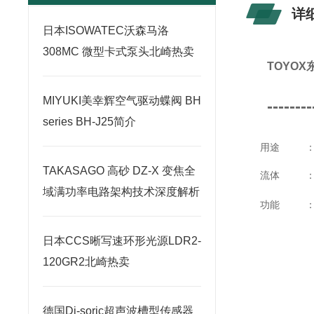
详
日本ISOWATEC沃森马洛
308MC 微型卡式泵头北崎热卖
TOYO
MIYUKI美幸辉空气驱动蝶阀 BH
--------
series BH-J25简介
用途
TAKASAGO 高砂 DZ-X 变焦全
流体
域满功率电路架构技术深度解析
功能
日本CCS晰写速环形光源LDR2-
120GR2北崎热卖
德国Di-soric超声波槽型传感器