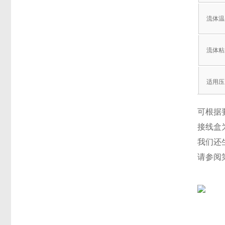
流体温
流体粘
适用压
可根据
阀前后
接线盒为
我们还
允许泄
请参阅第
额定电
绝缘类