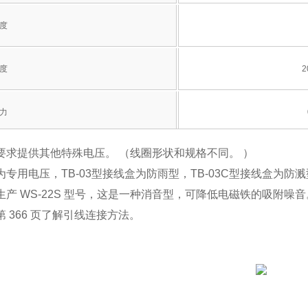
度
度
2
力
要求提供其他特殊电压。 （线圈形状和规格不同。 ）
的最小压差
0 MPa（线
专用电压，TB-03型接线盒为防雨型，TB-03C型接线盒为防溅型
生产 WS-22S 型号，这是一种消音型，可降低电磁铁的吸附噪音
漏量
无（压力表目视检查
 366 页了解引线连接方法。
AC100/200V 50/6
压
型