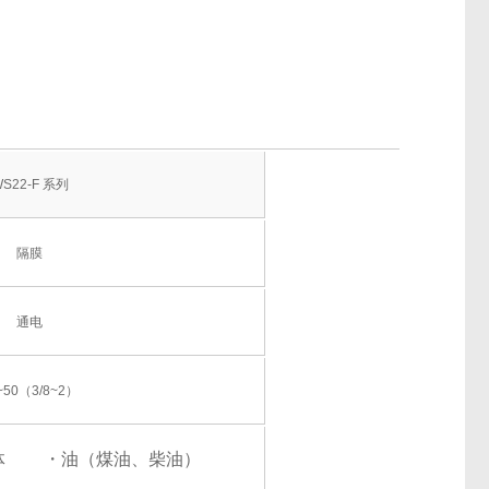
S22-F 系列
隔膜
通电
~50（3/8~2）
体
・油（煤油、柴油）