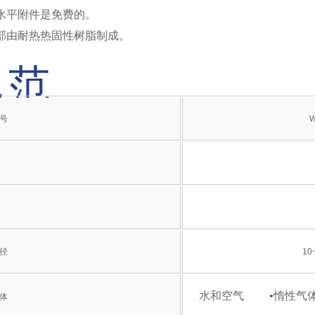
水平附件是免费的。
部由耐热热固性树脂制成。
规范
号
W
径
10
水和空气
•惰性气
体