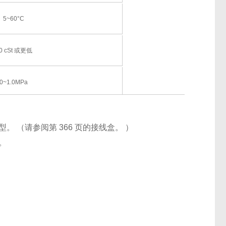
5~60°C
0 cSt 或更低
0~1.0MPa
圈水平时为 0.03 MPa）
。 （请参阅第 366 页的接线盒。 ）
。
，气体 0.02~1.0MPa）
0Hz AC110/220V 60Hz
B 类