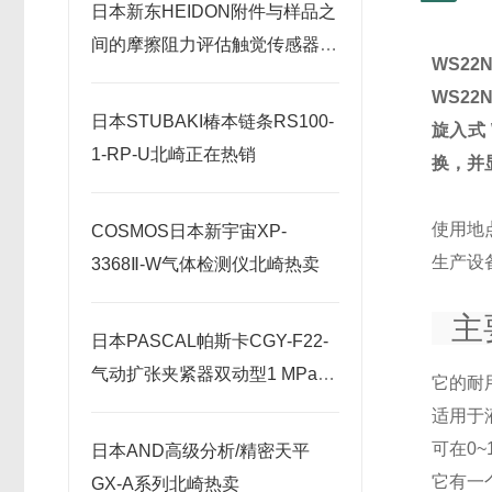
日本新东HEIDON附件与样品之
间的摩擦阻力评估触觉传感器
WS22N
33北崎华北总经销
WS22N
日本STUBAKI椿本链条RS100-
旋入式
1-RP-U北崎正在热销
换，并
使用地
COSMOS日本新宇宙XP-
生产设
3368Ⅱ-W气体检测仪北崎热卖
主
日本PASCAL帕斯卡CGY-F22-
气动扩张夹紧器双动型1 MPa北
它的耐
崎热卖
适用于
可在0~
日本AND高级分析/精密天平
它有一
GX-A系列北崎热卖