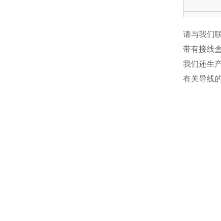
阀门前后的
请与我们
带有接线盒
容许泄漏量
我们还生产
有关导线的
额定电压
绝缘类型
环境温度
防护结构
终端连接