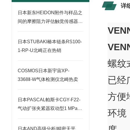
详
日本新东HEIDON附件与样品之
间的摩擦阻力评估触觉传感器
VE
33北崎华北总经销
日本STUBAKI椿本链条RS100-
VE
1-RP-U北崎正在热销
螺纹
COSMOS日本新宇宙XP-
已经
3368Ⅱ-W气体检测仪北崎热卖
方便
日本PASCAL帕斯卡CGY-F22-
气动扩张夹紧器双动型1 MPa北
环境
崎热卖
度。
日本AND高级分析/精密天平