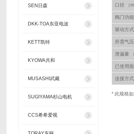
口径 （
SEN日森
阀门功
DKK-TOA东亚电波
驱动方
所需气压 
KETT凯特
泄漏量 （
KYOWA共和
已使用面
MUSASHI武藏
连接方
* 此规格
SUGIYAMA杉山电机
CCS希希爱视
TORAY东丽