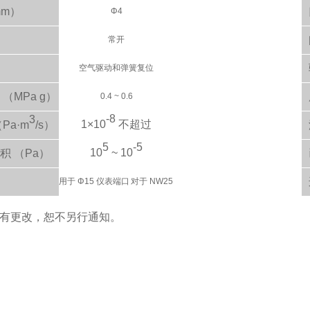
mm）
Φ4
能
常开
式
空气驱动和弹簧复位
（MPa g）
0.4 ~ 0.6
-8
3
1×10
不超过
Pa·m
/s）
5
-5
10
~ 10
积 （Pa）
式
用于 Φ15 仪表端口
对于 NW25
如有更改，恕不另行通知。