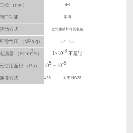
口径 （mm）
Φ4
阀门功能
常闭
驱动方式
空气驱动和弹簧复位
所需气压 （MPa g）
0.4 ~ 0.6
-8
3
1×10
不超过
泄漏量 （Pa·m
/s）
5
-5
10
~ 10
已使用面积 （Pa）
连接方式
Φ38
对于 NW25