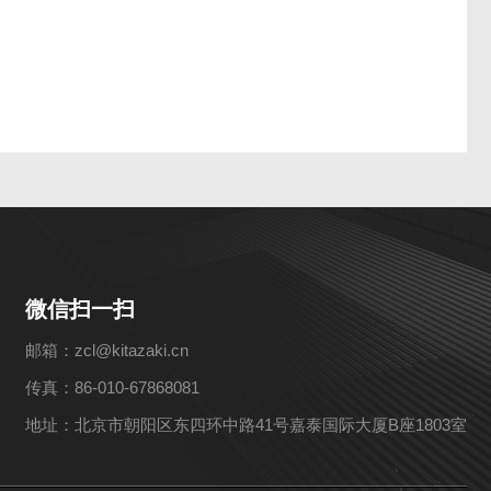
微信扫一扫
邮箱：zcl@kitazaki.cn
传真：86-010-67868081
地址：北京市朝阳区东四环中路41号嘉泰国际大厦B座1803室