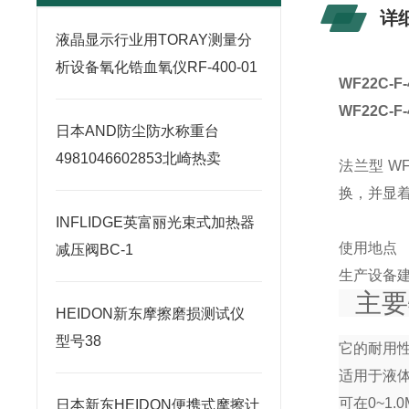
详
液晶显示行业用TORAY测量分
析设备氧化锆血氧仪RF-400-01
WF22C-F-
WF22C-F-
日本AND防尘防水称重台
4981046602853北崎热卖
法兰型 W
换，并显着
INFLIDGE英富丽光束式加热器
使用地点
减压阀BC-1
生产设备
主要
HEIDON新东摩擦磨损测试仪
型号38
它的耐用
适用于液
可在0~1
日本新东HEIDON便携式摩擦计