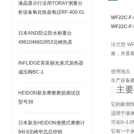
液晶显示行业用TORAY测量分
析设备氧化锆血氧仪RF-400-01
WF22C-F-
WF22C-F-
日本AND防尘防水称重台
4981046602853北崎热卖
法兰型 W
换，并显着
INFLIDGE英富丽光束式加热器
使用地点
减压阀BC-1
生产设备
主要
HEIDON新东摩擦磨损测试仪
型号38
它的耐用
适用于液
可在0~1
日本新东HEIDON便携式摩擦计
它有一个
94I-II北崎华北总经销