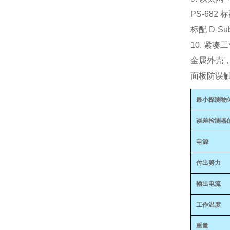
PS‑682 
标配 D‑S
10. 紧
金属外壳
面板防误触
最小探测物
误差检测器
电源
付出努力
输出电流
工作温度
重量