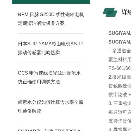
详
NPM 日脉 S250D 线性磁轴电机
定期清洁润滑保养方案
SUGIY
SUGIY
日本SUGIYAMA杉山电机AS-11
1.多通道
振动传感器北崎热卖
覆盖
材料
PS‑661
CCS 晰写速线扫光源适配流水
2
.微米级
线正确使用调试方法
搭载
微处
数字滤波 
卤素水分仪如何计算含水率？原
3. 三重
理通俗解读
每通道可
支持弹簧
4. 异常