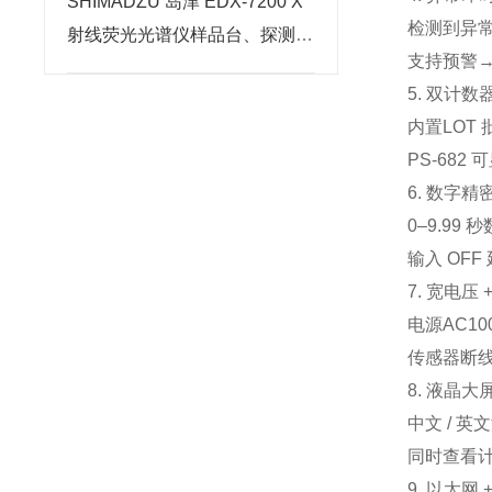
SHIMADZU 岛津 EDX-7200 X
检测到异常 
射线荧光光谱仪样品台、探测器
支持
预警
维保要点
5. 双计
内置
LOT 
PS‑682 
6. 数字
0–9.99 秒
输入 OF
7. 宽电压
电源
AC10
传感器断线
8. 液晶大
中文 / 
同时查看计
9. 以太网