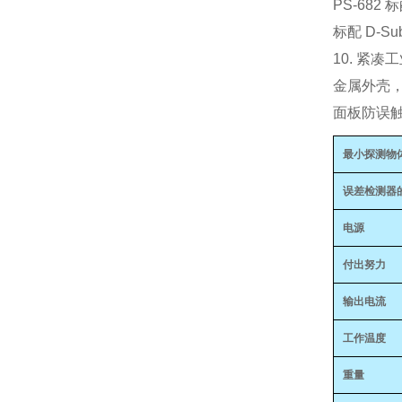
PS‑682 
标配 D‑S
10. 紧
金属外壳
面板防误触
最小探测物
误差检测器
电源
付出努力
输出电流
工作温度
重量