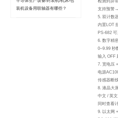
半导体生产设备/封装机/机床/包
检测到异常 
装机设备用联轴器有哪些？
支持
预警
5. 双计
内置
LOT 
PS‑682 
6. 数字
0–9.99 秒
输入 OF
7. 宽电压
电源
AC10
传感器断线
8. 液晶大
中文 / 
同时查看计
9. 以太网