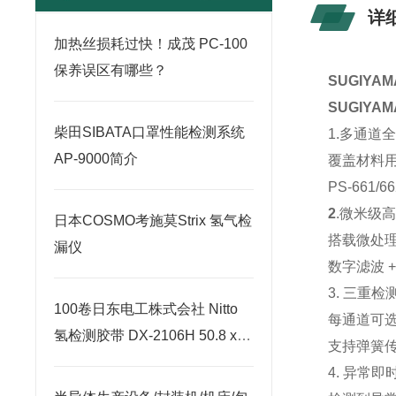
详
加热丝损耗过快！成茂 PC-100
保养误区有哪些？
SUGIY
SUGIY
柴田SIBATA口罩性能检测系统
1.多通道
AP-9000简介
覆盖
材料
PS‑661
2
.微米级
日本COSMO考施莫Strix 氢气检
搭载
微处
漏仪
数字滤波 
3. 三重
100卷日东电工株式会社 Nitto
每通道可
氢检测胶带 DX-2106H 50.8 x
支持弹簧
4.57m
4. 异常