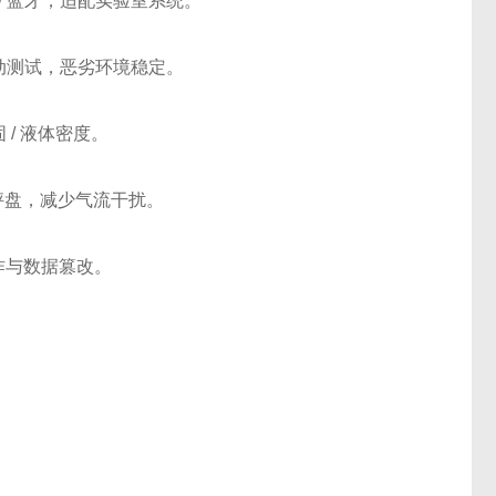
网 / 蓝牙，适配实验室系统。
9 振动测试，恶劣环境稳定。
/ 液体密度。
对流秤盘，减少气流干扰。
作与数据篡改。