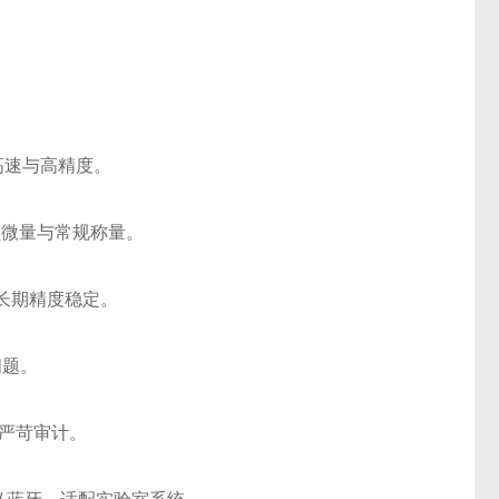
高速与高精度。
兼顾微量与常规称量。
，长期精度稳定。
问题。
研严苛审计。