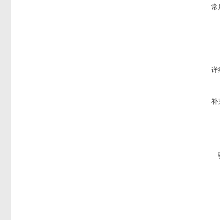
常
详
补