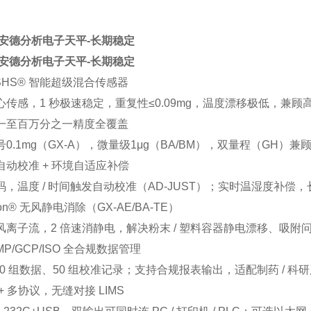
爱安德分析电子天平-长期稳定
爱安德分析电子天平-长期稳定
t SHS® 智能超级混合传感器
心传感，1 秒极速稳定，重复性≤0.09mg，温度漂移极低，兼顾
一至百万分之一精度全覆盖
0.1mg（GX-A），微量级1μg（BA/BM），双量程（GH）
自动校准 + 环境自适应补偿
码，温度 / 时间触发自动校准（AD-JUST）；实时温湿度补偿
 Ion® 无风静电消除（GX-AE/BA-TE）
风离子流，2 倍速消静电，解决粉末 / 塑料容器静电漂移、吸附
GMP/GCP/ISO 全合规数据管理
00 组数据、50 组校准记录；支持合规报表输出，适配制药 / 科
+ 多协议，无缝对接 LIMS