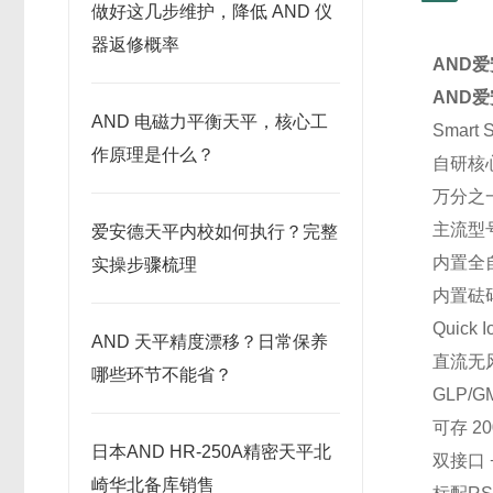
做好这几步维护，降低 AND 仪
器返修概率
AND
AND
AND 电磁力平衡天平，核心工
Smar
作原理是什么？
自研核
万分之
主流型号
爱安德天平内校如何执行？完整
内置全
实操步骤梳理
内置砝
Quick
AND 天平精度漂移？日常保养
直流无
哪些环节不能省？
GLP/
可存 2
日本AND HR-250A精密天平北
双接口 
崎华北备库销售