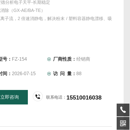
安德分析电子天平-长期稳定
除（GX-AE/BA-TE）
离子流，2 倍速消静电，解决粉末 / 塑料容器静电漂移、吸
。
型号：
FZ-154
厂商性质：
经销商
时间：
2026-07-15
访 问 量：
88
15510016038
立即咨询
联系电话：