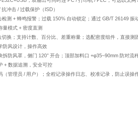
-232C+USB，双输出可同时连 PC / 打印机 / PLC；可选以太
/ 抗冲击 / 过载保护（ISD）
击检测 + 蜂鸣报警；过载 150% 自动锁定；通过 GB/T 2614
称量模式 + 密度直测
单位切换；支持计数、百分比、差重称量；选配密度组件，直接测固 
学防风设计，操作高效
拆防风罩，侧门 120° 开合；顶部加料口 +φ35~90mm 防
护 + 数据追溯，安全可控
码（管理员 / 用户）；全程记录操作日志、校准记录，防止误操