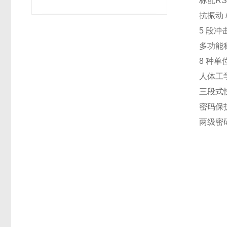
标配RS
抗振动 
5 段冲
多功能
8 种
人体工
三段式快
密码保
两级密