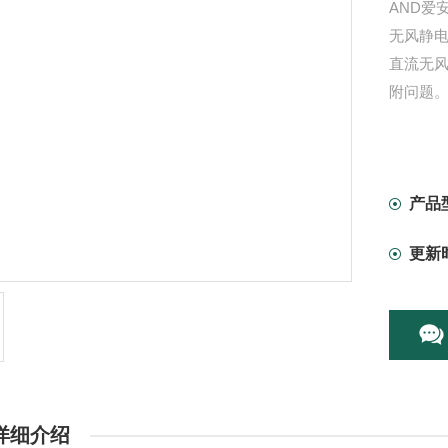
AND爱
无风静电消
直流无风
附问题
产品
更新
详细介绍