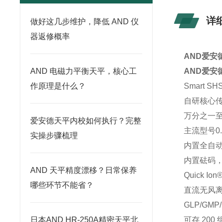
详
做好这几步维护，降低 AND 仪
器返修概率
AND爱安
AND 电磁力平衡天平，核心工
AND爱安
作原理是什么？
Smart 
自研核心传
万分之一
爱安德天平内校如何执行？完整
主流型号0
实操步骤梳理
内置全自动
内置砝码，
AND 天平精度漂移？日常保养
Quick I
哪些环节不能省？
直流无风离
GLP/GM
日本AND HR-250A精密天平北
可存 20