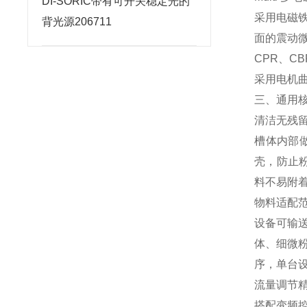
DI-SORIC带有可开关稳定光的
采用电磁
背光源206711
面的震动
CPR、C
采用电机
三、通用
清洁无残
槽体内部
壳，防止粉
料不易附
物料适配
设备可输
体、细微
序，单台
流量调节
搭配变频