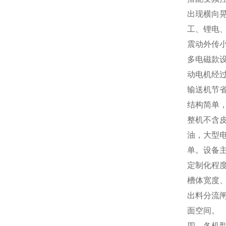
出现横向
工、锂电
震动外传
多电磁款
动电机经
输送机节
结构简单
整机不含
油，大型
单。设备
定制化程
槽体宽度
出料分流
面空间。
四、各机