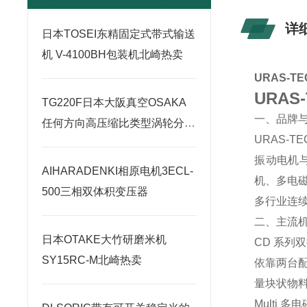
详
日本TOSEI东精固定式带式输送
机 V-4100BH包装机北崎热卖
URAS-
URA
TG220F日本大阪真空OSAKA
一、品牌
任何方向高压缩比类型涡轮分子
URAS-
泵北崎热卖
振动电机
AIHARADENKI相原电机3ECL-
机、多电
500三相双体积变压器
多行业连
二、主流
日本OTAKE大竹研磨米机
CD 系列
SY15RC-M北崎热卖
依靠两台
量块状物
Multi 