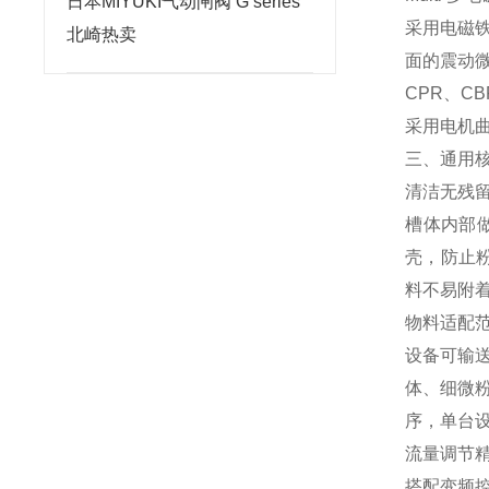
日本MIYUKI气动闸阀 G series
采用电磁
北崎热卖
面的震动
CPR、C
采用电机
三、通用
清洁无残
槽体内部
壳，防止粉
料不易附
物料适配
设备可输
体、细微
序，单台
流量调节
搭配变频