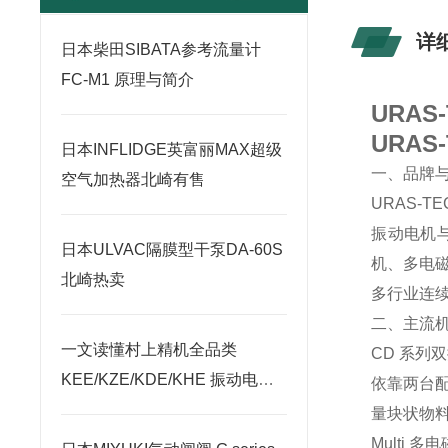
详
日本柴田SIBATA参考流量计
FC-M1 原理与简介
URA
URA
日本INFLIDGE英富丽MAX超级
一、品牌
空气加热器北崎有售
URAS-
振动电机
日本ULVAC隔膜型干泵DA-60S
机、多电
北崎热卖
多行业连
二、主流
一文读懂村上精机全品类
CD 系列
KEE/KZE/KDE/KHE 振动电机
依靠两台
选型攻略
量块状物
Multi 