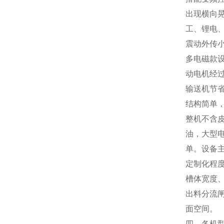
出现横向
工、锂电
震动外传
多电磁款
动电机经
输送机节
结构简单
整机不含
油，大型
单。设备
定制化程
槽体宽度
出料分流
面空间。
四、各机