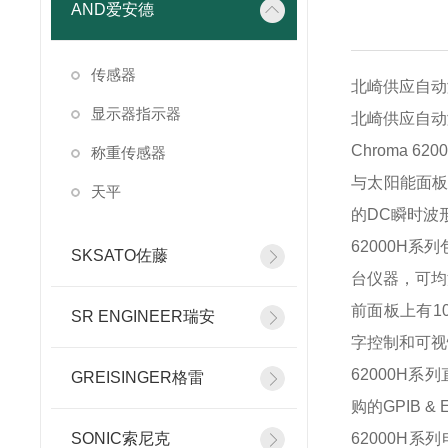
AND爱安德
传感器
北崎供应自动测
显示器指示器
北崎供应自动测
Chroma
称重传感器
与太阳能面板
天平
的DC瞬时波
62000H系
SKSATO佐藤
台仪器，可均流
前面板上有1
SR ENGINEER瑞安
字控制和可视
62000H
GREISINGER格雷
购的GPIB 
SONIC索尼克
62000H