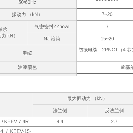
50/60Hz
振动力 （kN）
7~20
气密密封ZZbowl
7
轴承
力 kN）
NJ 滚筒
15~20
防振电缆
2PNCT（4 芯
电缆
油漆颜色
孟塞尔 
可在室内和室外使用，
度：-15~+40°C
，
安装环境
相对湿度 85%
最大振动力 （kN）
法兰侧
反法兰侧
 / KEEV-7-4R
4.4
2.7
-4 / KEEV-15-