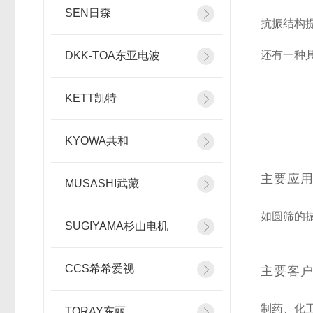
SEN日森
抗振结构
还有一种
DKK-TOA东亚电波
KETT凯特
KYOWA共和
主要应
MUSASHI武藏
如圆筛的
SUGIYAMA杉山电机
CCS希希爱视
主要客
制药、化
TORAY东丽