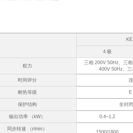
格
KE
4 极
三相 200V 50Hz、三相 2
权力
400V 50Hz、三相
时间评分
耐热等级
E
保护结构
全封
输出功率 （kW）
0.4~1.2
同步转速 （r/min）
1500/1800