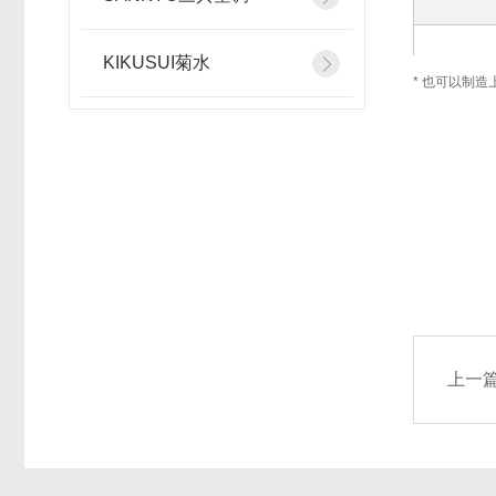
KIKUSUI菊水
* 也可以制
垂直
上一