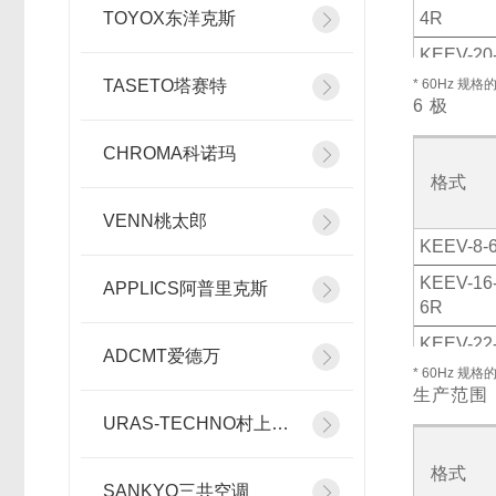
TOYOX东洋克斯
4R
KEEV-20
4R
TASETO塔赛特
* 60Hz 规
6 极
CHROMA科诺玛
格式
VENN桃太郎
KEEV-8-6
KEEV-16
APPLICS阿普里克斯
6R
KEEV-22
ADCMT爱德万
6R
* 60Hz 规
生产范围
URAS-TECHNO村上精机
格式
SANKYO三共空调