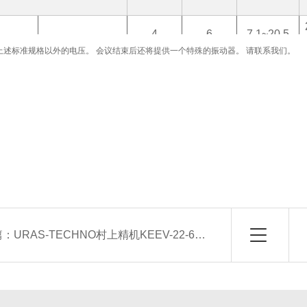
4
6
7.1~20.5
造上述标准规格以外的电压。 会议结束后还将提供一个特殊的振动器。 请联系我们。
形状
KEEV 公司
6
6
8.1~22.4°C
篇：
URAS-TECHNO村上精机KEEV-22-6R立式 Eurus 振动器