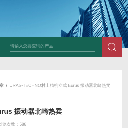
PAV320-1.3 （with LAN）KIKUSUI菊水直流电源-故障
章
/
URAS-TECHNO村上精机立式 Eurus 振动器北崎热卖
urus 振动器北崎热卖
浏览次数：588