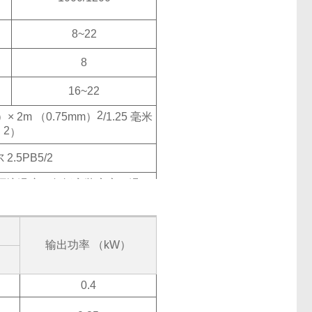
8~22
8
16~22
2
）× 2m （0.75mm）
/1.25 毫米
2
）
2.5PB5/2
环境温度（包括安装底座）温
海拔 1000 米或更低
，
 或更低，无冷凝，热带
处理
输出功率 （kW）
0.4