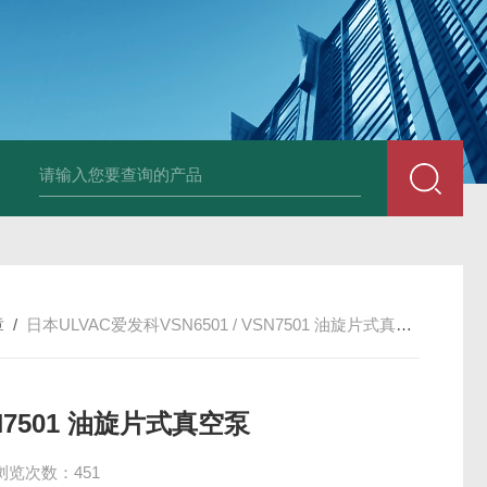
PAV320-1.3 （with LAN）KIKUSUI菊水直流电源-故障
章
/
日本ULVAC爱发科VSN6501 / VSN7501 油旋片式真空泵
SN7501 油旋片式真空泵
浏览次数：451