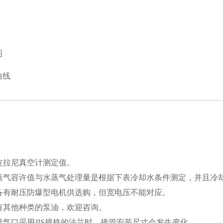
图
曲线
 为皮拉尼真空计测定值。
 水蒸气容许值与水蒸气处理量是根据下表冷却水条件测定，并且冷
 另备有耐压防爆型电机供选购，但宽电压不能对应。
 备有其他种类的泵油，欢迎咨询。
 吸排气口采用JIS规格的法兰时，接管安装尺寸会发生变化。