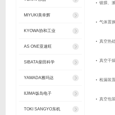
• 镀膜、
MIYUKI美幸辉
• 气体置
KYOWA协和工业
• 真空热
AS ONE亚速旺
• 真空干
SIBATA柴田科学
YAMADA雅玛达
• 检漏装
IIJIMA饭岛电子
• 真空
TOKI SANGYO东机