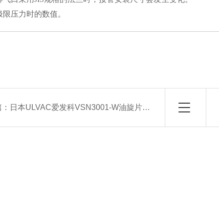
为极限压力时的数值。
篇：
日本ULVAC爱发科VSN3001-W油旋片式真空泵