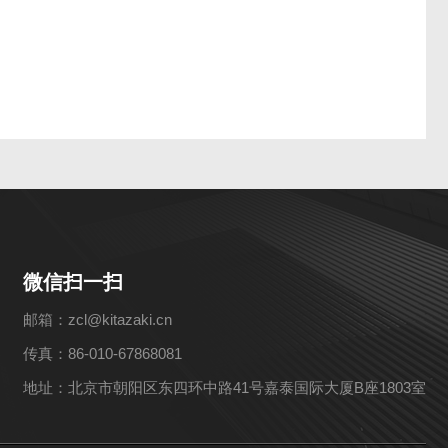
微信扫一扫
邮箱：zcl@kitazaki.cn
传真：86-010-67868081
地址：北京市朝阳区东四环中路41号嘉泰国际大厦B座1803室