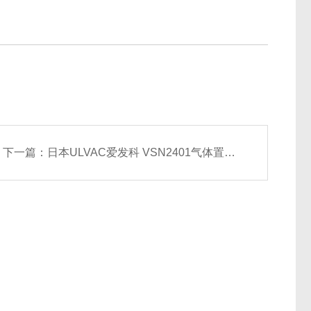
下一篇：
日本ULVAC爱发科 VSN2401气体置换用油旋片式真空泵