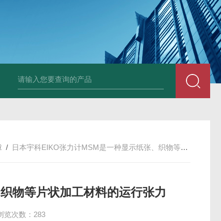
PAV320-1.3 （with LAN）KIKUSUI菊水直流电源-故障
章
/
日本宇科EIKO张力计MSM是一种显示纸张、织物等片状加工材料的运行张力
、织物等片状加工材料的运行张力
浏览次数：283