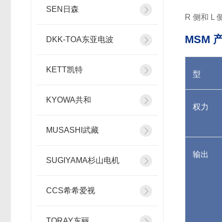
SEN日森
R 侧和 
MSM 
DKK-TOA东亚电波
KETT凯特
型
KYOWA共和
权力
MUSASHI武藏
输出
SUGIYAMA杉山电机
CCS希希爱视
TORAY东丽