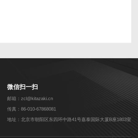
微信扫一扫
邮箱：zcl@kitazaki.cn
传真：86-010-67868081
地址：北京市朝阳区东四环中路41号嘉泰国际大厦B座1803室