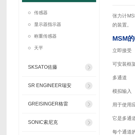
传感器
张力计M
显示器指示器
的装置。
称重传感器
MSM
天平
立即接受
可安装框
SKSATO佐藤
多通道
SR ENGINEER瑞安
模拟输入
GREISINGER格雷
用于使用
它是多通道
SONIC索尼克
每个通道