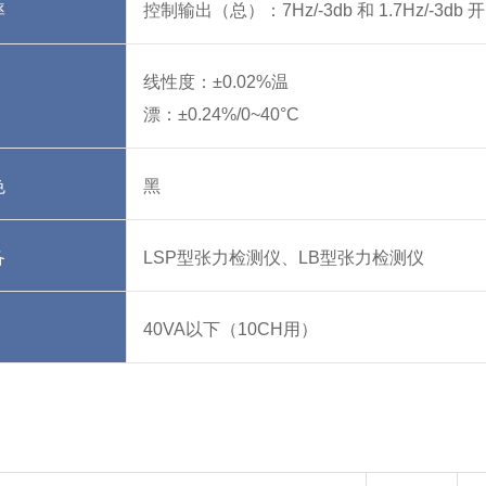
率
控制输出（总）：7Hz/-3db 和 1.7Hz/-3db 
线性度：±0.02%温
漂：±0.24%/0~40°C
色
黑
备
LSP型张力检测仪、LB型张力检测仪
40VA以下（10CH用）