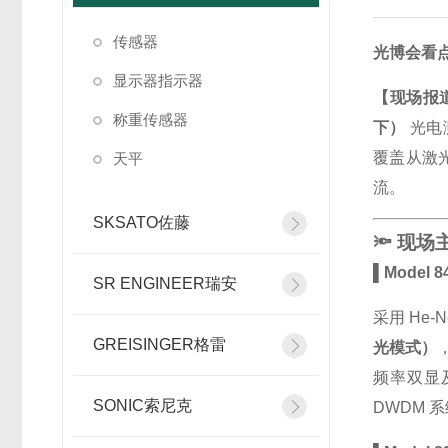
传感器
光博会看点
显示器指示器
【现场报道
称重传感器
下）
光电
覆盖从激
天平
流。
SKSATO佐藤
🔦 现
▌Model 
SR ENGINEER瑞安
采用 He
GREISINGER格雷
光模式）
频率双显及
SONIC索尼克
DWDM 