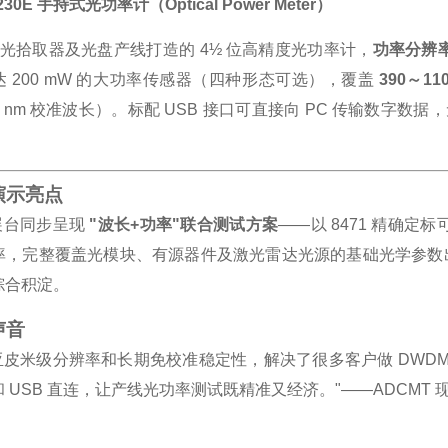
8230E 手持式光功率计（Optical Power Meter）
、光拾取器及光盘产线打造的 4½ 位高精度光功率计，
功率分辨率达
 200 mW 的大功率传感器（四种形态可选），覆盖
390～11
780 nm 校准波长）。标配 USB 接口可直接向 PC 传输数字
。
合演示亮点
 展台同步呈现
"波长+功率"联合测试方案
——以 8471 精确定
率，完整覆盖光模块、有源器件及激光雷达光源的基础光学参数出
综合积淀。
声音
 的亚皮米级分辨率和长期免校准稳定性，解决了很多客户做 DWDM
 USB 直连，让产线光功率测试既精准又经济。"——ADCMT