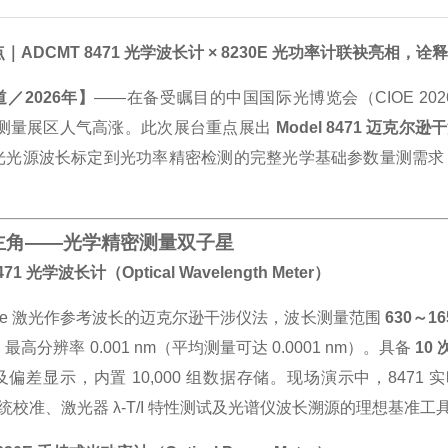
｜ADCMT 8471 光学波长计 × 8230E 光功率计联袂亮相
／2026年】
——在备受瞩目的中国国际光博览会（CIOE 2
测量展区人气高涨。此次展台重点展出
Model 8471 迈克
光光源波长标定到光功率精密检测的完整光学基础参数量测需求
场主角——光学精密测量双子星
8471 光学波长计（Optical Wavelength Meter）
-Ne 激光作参考波长的迈克尔逊干涉仪法，波长测量范围
630～16
，最高分辨率 0.001 nm（平均测量可达 0.0001 nm）。具备
10
偏差显示，内置 10,000 组数据存储。现场演示中，8471 实时
系统校准、激光器 λ-T/I 特性测试及光谱仪波长溯源的理想基准工