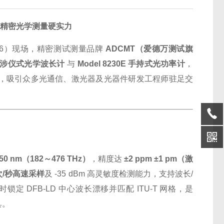
，诠释精密光学测量硬实力
026）现场，精密测试测量品牌
ADCMT（爱德万测试旗
尔逊干涉仪式光学波长计
与
Model 8230E 手持式光功率计
，
，吸引众多光通信、激光器及光器件研发工程师驻足交
50 nm（182～476 THz）
，精度达
±2 ppm ±1 pm（激
 次/秒高速采样
及 -35 dBm 高灵敏度检测能力，支持波长/
锁定 DFB-LD 中心波长漂移并匹配 ITU-T 网格，是
具。