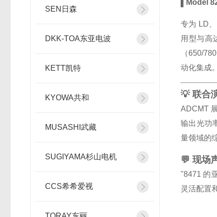
▌Model 
SEN日森
专为 LD
DKK-TOA东亚电波
用型与高达
（650/
动化集成
KETT凯特
💡 联
KYOWA共和
ADCMT
输出光功
MUSASHI武藏
量领域的
SUGIYAMA杉山电机
💬 现场
"8471
CCS希希爱视
灵活配置和
TORAY东丽