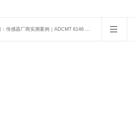
篇：
传感器厂商实测案例｜ADCMT 6146 直流源解决微弱传感器供电漂移难题