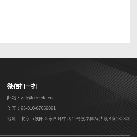
微信扫一扫
邮箱：zcl@kitazaki.cn
传真：86-010-67868081
地址：北京市朝阳区东四环中路41号嘉泰国际大厦B座1803室