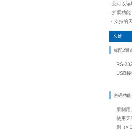
- 您可以
- 扩展功
・支持的天
长处
标配2通
RS-2
USB接
密码功能
限制用
使用天
别（× 