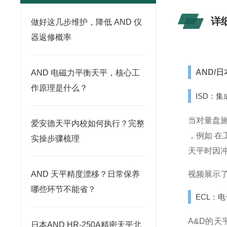
详
做好这几步维护，降低 AND 仪
器返修概率
AND/
AND 电磁力平衡天平，核心工
作原理是什么？
ISD：
当对量盘
爱安德天平内校如何执行？完整
，例如 在
实操步骤梳理
天平时因
AND 天平精度漂移？日常保养
视频展示了
哪些环节不能省？
ECL：
A&D的
日本AND HR-250A精密天平北