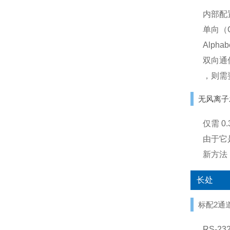
内部配
单向（
Alph
双向通
，则需
无风离子
仅需 
由于它
新方法
长处
标配2通
RS-2