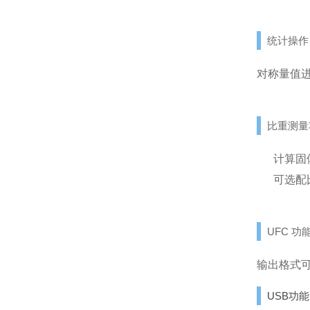
统计操作
对称量值
比重测量
计算固
可选配比
UFC 功能（
输出格式
USB功