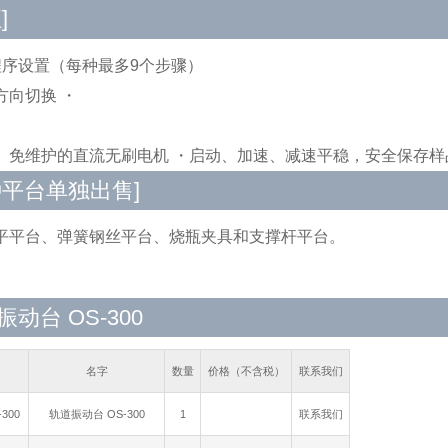
]
程序设置（每种最多9个步骤）
方向切换 ・
、免维护的直流无刷电机 ・启动、加速、减速平稳，安全保存样
种平台单独出售]
平平台、弹簧钢丝平台、烧瓶夹具和支撑杆平台。
动台 OS-300
名字
数量
价格（不含税）
联系我们
300
轨道振动台 OS-300
1
联系我们