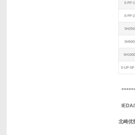
S-PP-
S-PP-
SH25
SH50
SH100
S-UP-S
-----
IED
北崎优