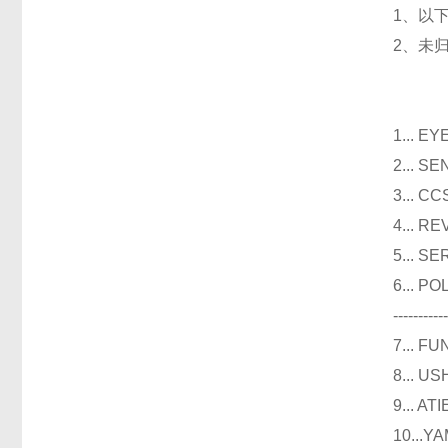
1、以
2、未
光
1...
2...
3..
4...
5...
6...
----------
7...
8...
9...
10..