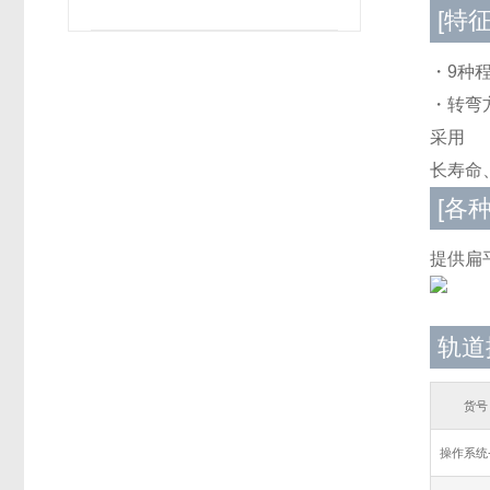
[特征
・9种
・转弯
采用
长寿命
[各
提供扁
轨道振
货号
操作系统-