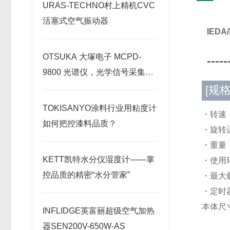
URAS-TECHNO村上精机CVC
活塞式空气振动器
IED
OTSUKA 大塚电子 MCPD-
-----
9800 光谱仪，光学信号采集原
理深度剖析
[规格
TOKISANYO涂料行业用粘度计
・转速：
如何把控漆料品质？
・旋转运
・重量：
KETT凯特水分仪湿度计——掌
・使用环
控品质的精密“水分管家”
・最大载
・定时器
本体尺寸
INFLIDGE英富丽超级空气加热
器SEN200V-650W-AS