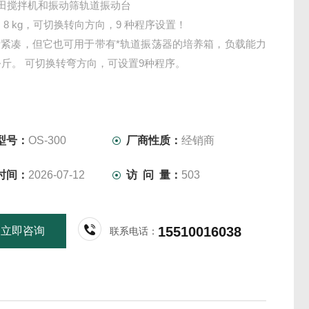
/家田搅拌机和振动筛轨道振动台
 8 kg，可切换转向方向，9 种程序设置！
计紧凑，但它也可用于带有*轨道振荡器的培养箱，负载能力
 公斤。 可切换转弯方向，可设置9种程序。
型号：
OS-300
厂商性质：
经销商
时间：
2026-07-12
访 问 量：
503
15510016038
立即咨询
联系电话：