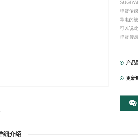
SUGI
弹簧传
导电的
可以说
弹簧传感
色。
（US-2
US系列
产品
更新
详细介绍