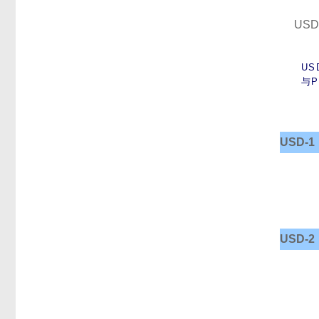
US
US
与P
USD-1
USD-2