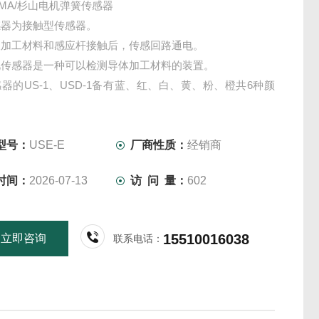
YAMA/杉山电机弹簧传感器
感器为接触型传感器。
被加工材料和感应杆接触后，传感回路通电。
此传感器是一种可以检测导体加工材料的装置。
器的US-1、USD-1备有蓝、红、白、黄、粉、橙共6种颜
～US-7、USD-2～USD-7只有红、白两种颜色）
与USD系列的形状，除了连接器之外相同。
型号：
USE-E
厂商性质：
经销商
时间：
2026-07-13
访 问 量：
602
15510016038
立即咨询
联系电话：