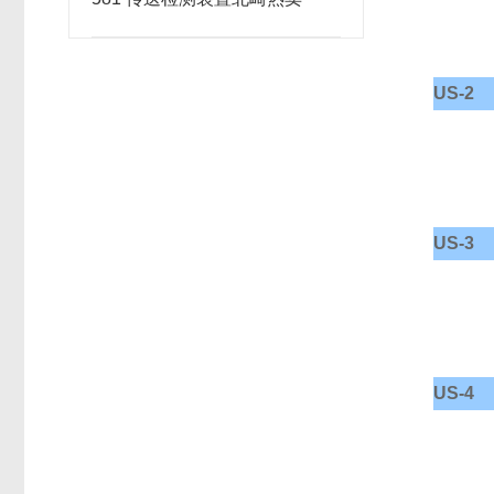
US-2
US-3
US-4