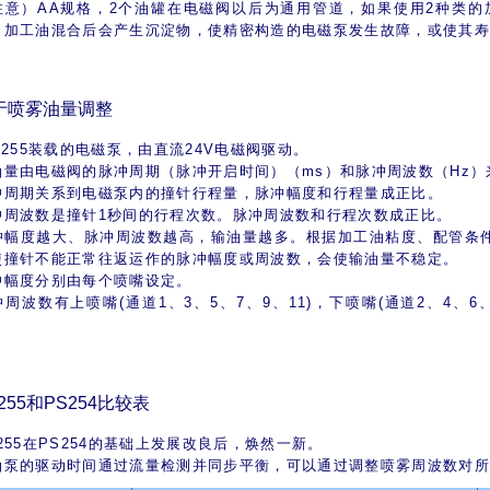
注意）AA规格，2个油罐在电磁阀以后为通用管道，如果使用2种类的
。加工油混合后会产生沉淀物，使精密构造的电磁泵发生故障，或使其
于喷雾油量调整
-255装载的电磁泵，由直流24V电磁阀驱动。
油量由电磁阀的脉冲周期（脉冲开启时间）（ms）和脉冲周波数（Hz）
冲周期关系到电磁泵内的撞针行程量，脉冲幅度和行程量成正比。
冲周波数是撞针1秒间的行程次数。脉冲周波数和行程次数成正比。
冲幅度越大、脉冲周波数越高，输油量越多。根据加工油粘度、配管条件
使撞针不能正常往返运作的脉冲幅度或周波数，会使输油量不稳定。
冲幅度分别由每个喷嘴设定。
周波数有上喷嘴(通道1、3、5、7、9、11)，下喷嘴(通道2、4、6、
。
255和PS254比较表
255在PS254的基础上发展改良后，焕然一新。
油泵的驱动时间通过流量检测并同步平衡，可以通过调整喷雾周波数对