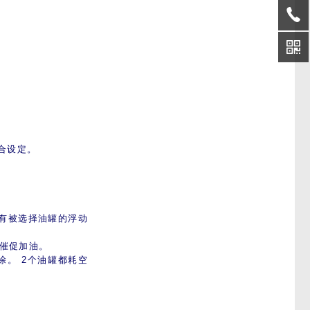
组合设定。
，有被选择油罐的浮动
以催促加油。
涂。 2个油罐都耗空