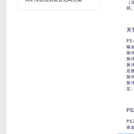
（
同
关
PS
输
脉
脉
脉
定
脉
脉冲
定
PS
PS
各