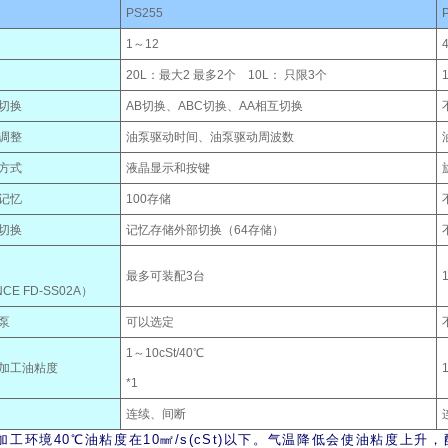
PS255
1～12
20L：最大2 最多2个 10L： 只限3个
切换
AB切换、ABC切换、AA相互切换
调整
油泵驱动时间、油泵驱动周波数
方式
液晶显示和按键
记忆
100存储
切换
记忆存储外部切换（64存储）
最多可装配3台
CE FD-SS02A）
泵
可以选定
1～10cSt/40℃
加工油粘度
*1
连续、间断
1 加工环境40℃油粘度在10㎟/s(cSt)以下。气温降低会使油粘度上