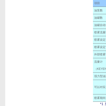
項目
油泵数
油罐数
油罐自动
喷雾流量
喷雾设定
喷雾设定
外部喷雾
流量计
（KEYEN
强力型油
可以对应
喷雾期间
*