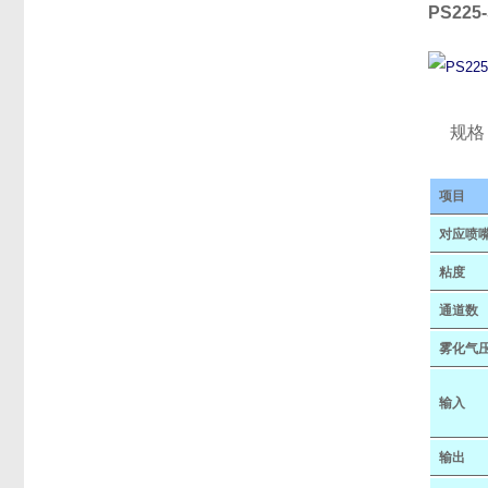
PS225
规格
项目
对应喷
粘度
通道数
雾化气
输入
输出