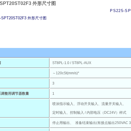
-SPT20ST02F3 外形尺寸图
PS225-SP
嘴
ST8PL-1.0 / ST8PL-AUX
～120cSt(mm/s)*
3
压调整用调节器数量
1
喷涂指示输入、浮动开关输入、流量开关输入、
定时输入、控制输入 / 内部电压（DC24V）样式
停止用输出、 准备结束输出(有接点输出250VAC 30