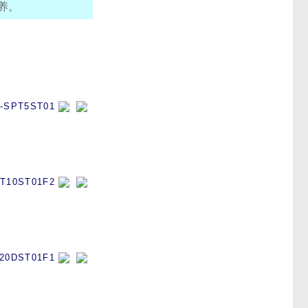
养。
-SPT5ST01
T10ST01F2
20DST01F1