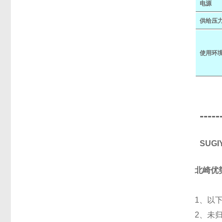
电源
供给压
使用环
-----
SUG
北崎优
1、以
2、未