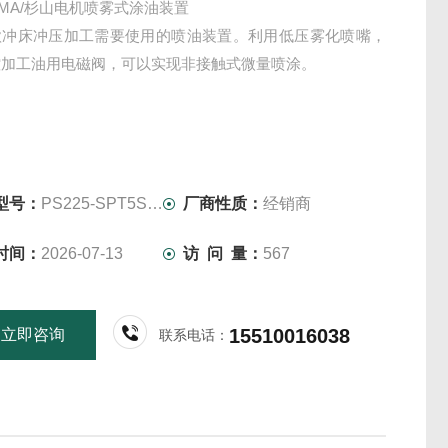
YAMA/杉山电机喷雾式涂油装置
款冲床冲压加工需要使用的喷油装置。利用低压雾化喷嘴，
控加工油用电磁阀，可以实现非接触式微量喷涂。
型号：
PS225-SPT5ST01
厂商性质：
经销商
时间：
2026-07-13
访 问 量：
567
15510016038
立即咨询
联系电话：