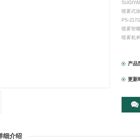
SUGI
喷雾式涂
PS-2
喷雾管嘴
喷雾机构
统。(PS
产品
更新
详细介绍