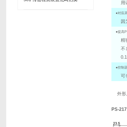
用
●对应高
因
●提高P
精
不
0
●控制器
可
外形
PS-217