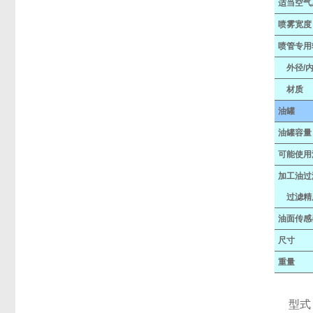
适当空气
喷雾宽度
喷管专用
外径/
材质
油罐
油罐容量
可能使用
加工油过
过滤精
油面传感
尺寸
重量
型式