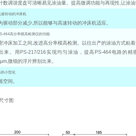
计数调谐度盘可清晰易见涂油量。提高微调功能与再现性,让涂
速转动的冲床机
为驱动部分减少,所以能够与高速转动的冲床机适应。
S-464高分率模高检测仪的功能
密冲床加工之间,改进高分率模高检测。以往出产的涂油方式粘着
出来。用PS-217/216实现均匀涂油，提高PS-464电路
.1μm,微细的浮片辨别出来。
的小型化
省空间。
尺寸图