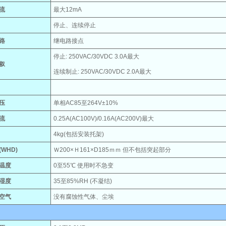
流
最大12mA
停止、连续停止
路
继电路接点
停止: 250VAC/30VDC 3.0A最大
叙
连续制止: 250VAC/30VDC 2.0A最大
压
单相AC85至264V±10%
流
0.25A(AC100V)/0.16A(AC200V)最大
4kg(包括安装托架)
WHD)
Ｗ200×Ｈ161×D185ｍｍ 但不包括突起部分
温度
0至55℃ 使用时不急变
湿度
35至85%RH (不凝结)
空气
没有腐蚀性气体、尘埃