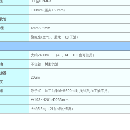
压
0.1至0.2MPa
100mm (距离150mm)
软管
内径
4mm/2.5mm
聚氨酯(空气)、尼龙11(加工油)
大约2400ml （4L、6L、10L也可使用）
油
不侵蚀、树脂的油
滤器
20μm
度
器
浮子式 加工油剩余量500ml时,测试到加工油不足。
Ｗ193×H201×D233ｍｍ
大约5.5kg（2L油罐的情况）