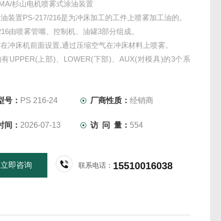
YAMA/杉山电机喷雾式涂油装置
油装置PS-217/216是为冲床加工的工件上喷雾加工油的。
17/216由喷雾管嘴、控制机、油罐3部分组成。
在冲床机前面设置,通过压缩空气在冲床材料上喷雾。
有UPPER(上部)、LOWER(下部)、AUX(对模具)的3个系
-216仅有UPPER与 LOWER的两个)。
型号：
PS 216-24
厂商性质：
经销商
时间：
2026-07-13
访 问 量：
554
15510016038
立即咨询
联系电话：