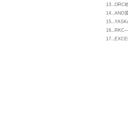
13...O
14...
15...Y
16...
17...E