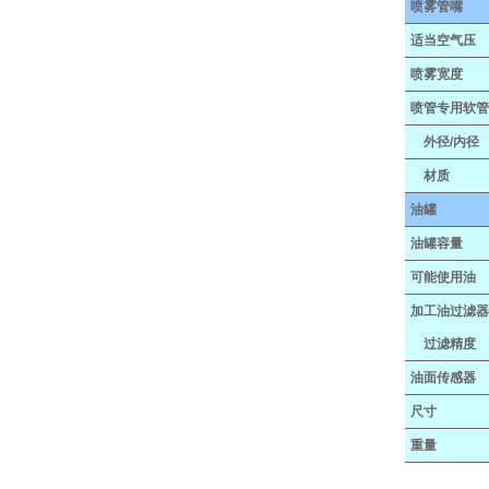
喷雾管嘴
适当空气压
喷雾宽度
喷管专用软
外径/内径
材质
油罐
油罐容量
可能使用油
加工油过滤
过滤精度
油面传感器
尺寸
重量