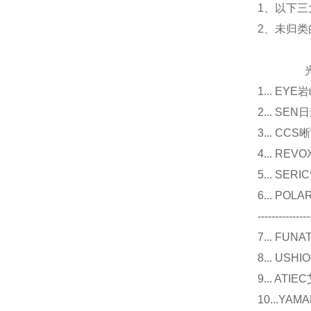
1、以下三
2、未归
光源
1... E
2... 
3... 
4... R
5... S
6... P
---------------
7... F
8... U
9... 
10...Y