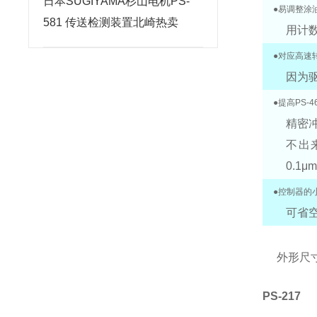
日本SUGIYAMA杉山电机PS-
●易调整涂
581 传送检测装置北崎热卖
用计
●对应高速
因为
●提高PS-
精密
不出来
0.1
●控制器的
可省
外形尺
PS-217