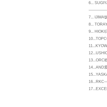
6... 
---------------
7... I
8... T
9... 
10...
11...
12...U
13...O
14...
15...Y
16...
17...E