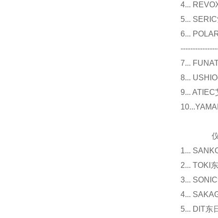
4... R
5... S
6... P
---------------
7... F
8... U
9... 
10...Y
仪器
1... 
2... T
3... 
4... S
5... D