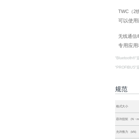
TWC（2
可以使用
无线通信/Bl
专用应用
“Bluetooth
“PROFIBUS"是
规范
格式大小
容许扭矩 （N・
允许推力 （kN）