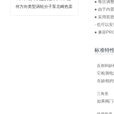
● 每次
何方向类型涡轮分子泵北崎热卖
● 由于
● 采用双
- 也可以
● 兼容PR
标准特
反相和缺
它检测电
在缺相的
三角形
如果阀门
外接电源