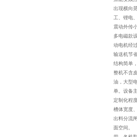
出现横向
工、锂电
震动外传
多电磁款
动电机经
输送机节
结构简单
整机不含
油，大型
单。设备
定制化程
槽体宽度
出料分流
面空间。
四、各机