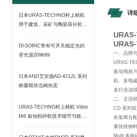
详
日本URAS-TECHNO村上精机
用于建筑、采矿与陶瓷筛分机北
URA
崎热卖
URA
DI-SORIC带有可开关稳定光的
一、品牌
背光源209699
URAS-
振动电机
日本AND艾安德AD-4212L 系列
机、多电
称重模块北崎热卖
多行业连
二、主流
URAS-TECHNO村上精机 Vibro
CD 系列
Mill 振动粉碎机技术细节与效率
依靠两台
优势
量块状物
Multi 