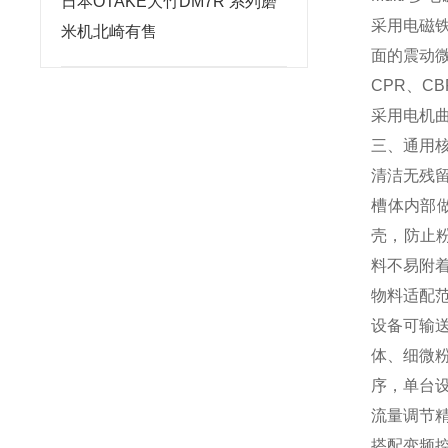
日本OTAKE大竹DM7R 系列磨
采用电磁
米机北崎有售
面的震动
CPR、C
采用电机
三、通用
清洁无残
槽体内部
壳，防止粉
料不易附
物料适配
设备可输
体、细微
序，单台
流量调节
搭配变频