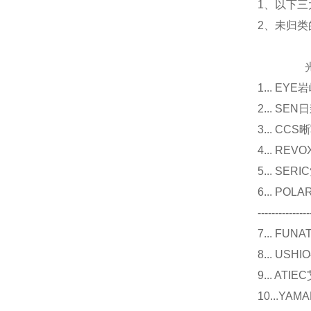
1、以下三
2、未归
光源
1... E
2... 
3... 
4... R
5... S
6... P
---------------
7... F
8... U
9... 
10...Y