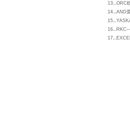
13...O
14...
15...Y
16...
17...E